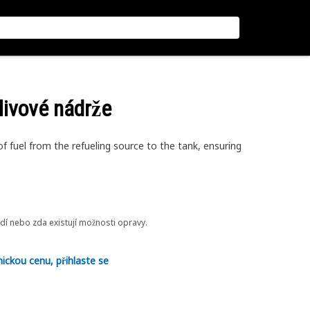
alivové nádrže
of fuel from the refueling source to the tank, ensuring
odí nebo zda existují možnosti opravy.
nickou cenu, přihlaste se