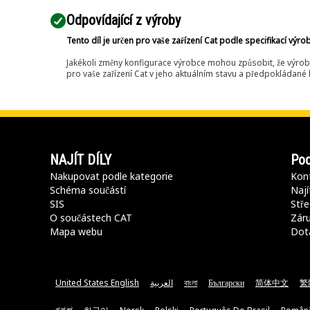
Odpovídající z výroby
Tento díl je určen pro vaše zařízení Cat podle specifikací výro
Jakékoli změny konfigurace výrobce mohou způsobit, že výrob
pro vaše zařízení Cat v jeho aktuálním stavu a předpokládané k
NAJÍT DÍLY
Pod
Nakupovat podle kategorie
Kont
Schéma součástí
Nají
SIS
Stře
O součástech CAT
Záru
Mapa webu
Dot
United States English
العربية
বাংলা
Български
简体中文
繁