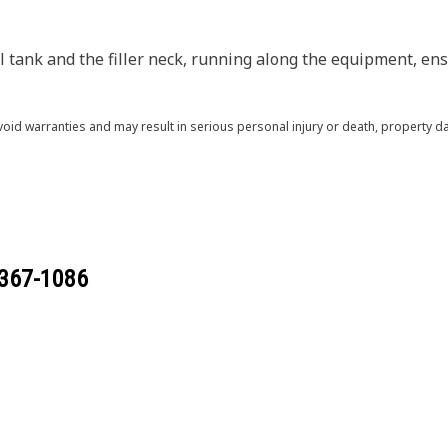
el tank and the filler neck, running along the equipment, en
void warranties and may result in serious personal injury or death, property
367-1086