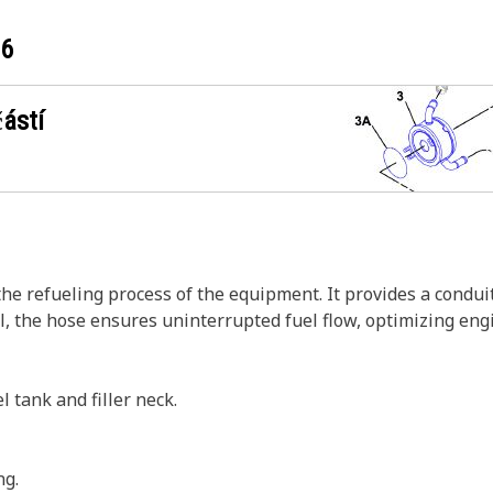
86
ástí
he refueling process of the equipment. It provides a conduit
uel, the hose ensures uninterrupted fuel flow, optimizing eng
 tank and filler neck.
ng.