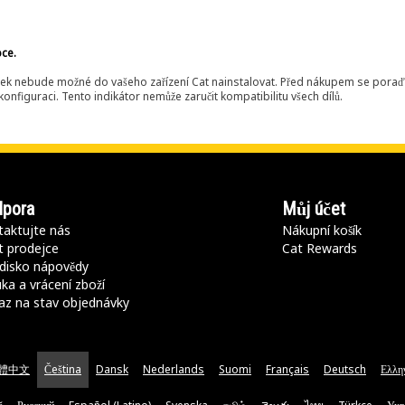
bce.
ek nebude možné do vašeho zařízení Cat nainstalovat. Před nákupem se poraďt
onfiguraci. Tento indikátor nemůže zaručit kompatibilitu všech dílů.
pora
Můj účet
aktujte nás
Nákupní košík
t prodejce
Cat Rewards
disko nápovědy
ka a vrácení zboží
az na stav objednávky
體中文
Čeština
Dansk
Nederlands
Suomi
Français
Deutsch
Ελλη