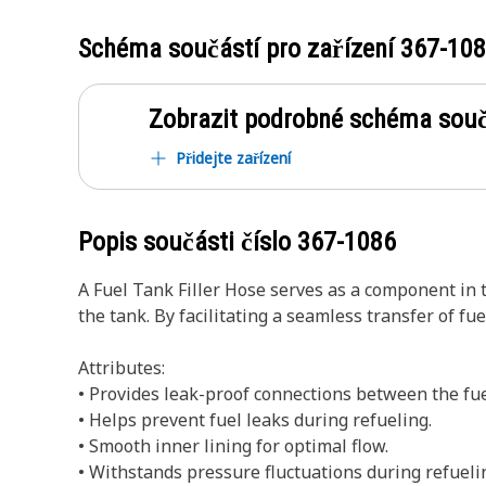
Schéma součástí pro zařízení
367-10
Zobrazit podrobné schéma souč
Přidejte zařízení
Popis součásti číslo
367-1086
A Fuel Tank Filler Hose serves as a component in t
the tank. By facilitating a seamless transfer of f
Attributes:
• Provides leak-proof connections between the fuel
• Helps prevent fuel leaks during refueling.
• Smooth inner lining for optimal flow.
• Withstands pressure fluctuations during refueli