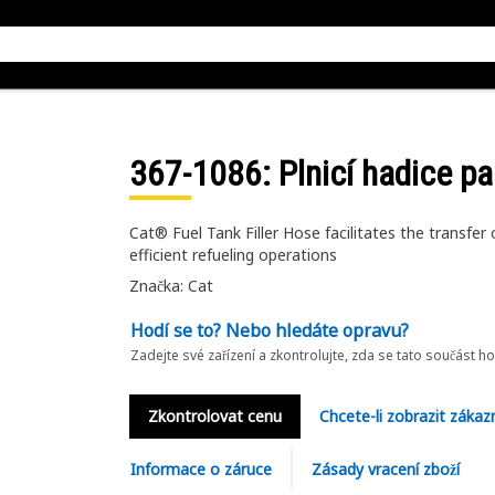
367-1086
: Plnicí hadice p
Cat® Fuel Tank Filler Hose facilitates the transfer 
efficient refueling operations
Značka: Cat
Hodí se to? Nebo hledáte opravu?
Zadejte své zařízení a zkontrolujte, zda se tato součást h
Zkontrolovat cenu
Chcete-li zobrazit zákaz
Informace o záruce
Zásady vracení zboží