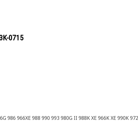
3K-0715
G 986 966XE 988 990 993 980G II 988K XE 966K XE 990K 97