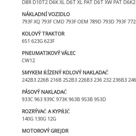
D8R D10T2 D6K XL D6T XL PAT D6T XW PAT D6K2
NÁKLADNÍ VOZIDLO
793F XQ 793F CMD 793F OEM 789D 793D 793F 772
KOLOVÝ TRAKTOR
651 623G 623F
PNEUMATIKOVÝ VÁLEC
CW12
SMYKEM ŘÍZENÝ KOLOVÝ NAKLADAČ
242B3 226B 216B 252B3 226B3 236 232 236B3 246
PÁSOVÝ NAKLADAČ
933C 963 939C 973K 963B 953B 953D
ROZRÝVAČ A KYPŘIČ
140G 130G 12G
MOTOROVÝ GREJDR