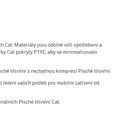
h Cat. Materiály jsou odolné vůči opotřebení a
užky Cat pokryty PTFE, aby se minimalizovalo
loché těsnění s nezbytnou kompresí Ploché těsnění.
 řešení vašich potřeb pro mobilní zařízení od
inálních Ploché těsnění Cat.