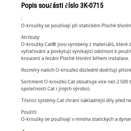
Popis součásti číslo
3K-0715
:
O-kroužky se používají při statickém Ploché těsně
Atributy:
O-kroužky Cat® jsou vyrobeny z materiálů, které o
vytlačování a poskytují vynikající odolnost k pou
kroucení a řezání Ploché těsnění během instalace.
Rozměry našich O-kroužků důsledně dodržují přísné
Sortiment O-kroužků Cat obsahuje více než 2 500 ty
společnosti Cat i jiných výrobců.
Těsnicí systémy Cat chrání nákladnější díly před n
Použití:
O-kroužky se používají v mnoha statických a dynam