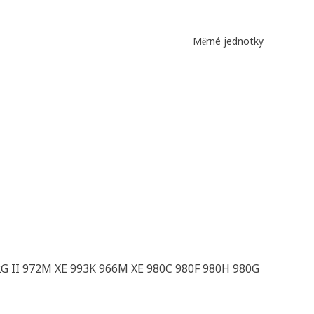
Měrné jednotky
2G II 972M XE 993K 966M XE 980C 980F 980H 980G