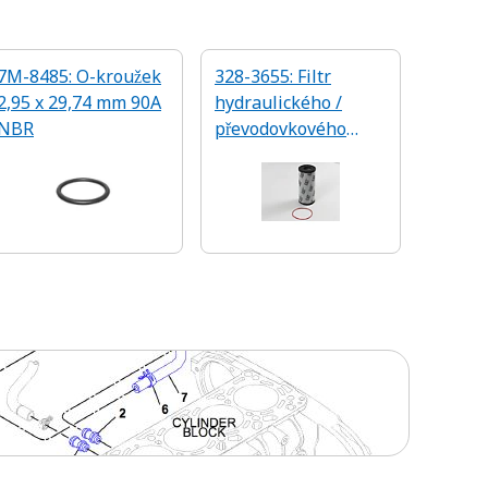
7M-8485: O-kroužek
328-3655: Filtr
2,95 x 29,74 mm 90A
hydraulického /
NBR
převodovkového
oleje