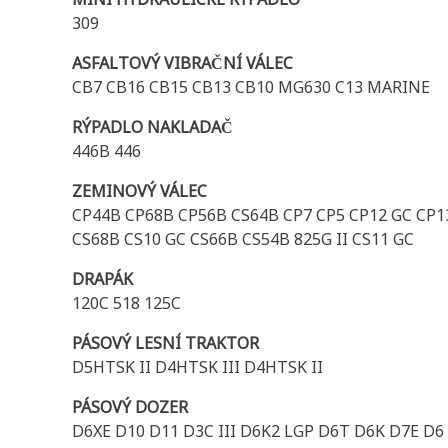
309
ASFALTOVÝ VIBRAČNÍ VÁLEC
CB7 CB16 CB15 CB13 CB10 MG630 C13 MARINE
RÝPADLO NAKLADAČ
446B 446
ZEMINOVÝ VÁLEC
CP44B CP68B CP56B CS64B CP7 CP5 CP12 GC CP13
CS68B CS10 GC CS66B CS54B 825G II CS11 GC
DRAPÁK
120C 518 125C
PÁSOVÝ LESNÍ TRAKTOR
D5HTSK II D4HTSK III D4HTSK II
PÁSOVÝ DOZER
D6XE D10 D11 D3C III D6K2 LGP D6T D6K D7E D6