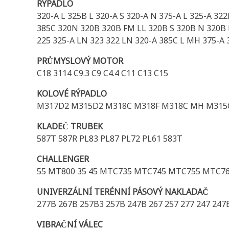
RÝPADLO
320-A L 325B L 320-A S 320-A N 375-A L 325-A 32
385C 320N 320B 320B FM LL 320B S 320B N 320B L
225 325-A LN 323 322 LN 320-A 385C L MH 375-A
PRŮMYSLOVÝ MOTOR
C18 3114 C9.3 C9 C4.4 C11 C13 C15
KOLOVÉ RÝPADLO
M317D2 M315D2 M318C M318F M318C MH M315
KLADEČ TRUBEK
587T 587R PL83 PL87 PL72 PL61 583T
CHALLENGER
55 MT800 35 45 MTC735 MTC745 MTC755 MTC7
UNIVERZÁLNÍ TERÉNNÍ PÁSOVÝ NAKLADAČ
277B 267B 257B3 257B 247B 267 257 277 247 247
VIBRAČNÍ VÁLEC