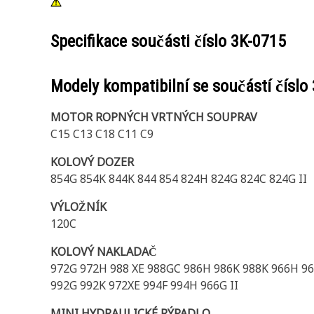
Specifikace součásti číslo
3K-0715
Modely kompatibilní se součástí číslo
MOTOR ROPNÝCH VRTNÝCH SOUPRAV
C15 C13 C18 C11 C9
KOLOVÝ DOZER
854G 854K 844K 844 854 824H 824G 824C 824G II
VÝLOŽNÍK
120C
KOLOVÝ NAKLADAČ
972G 972H 988 XE 988GC 986H 986K 988K 966H 966
992G 992K 972XE 994F 994H 966G II
MINI HYDRAULICKÉ RÝPADLO