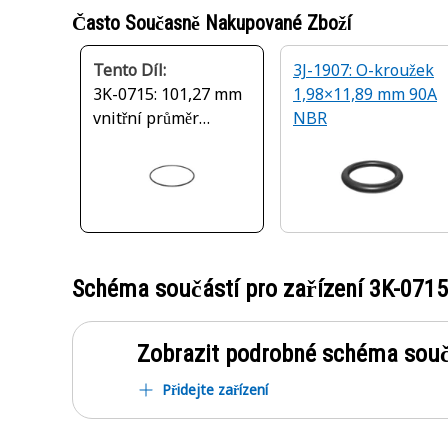
Často Současně Nakupované Zboží
Tento Díl:
3J-1907: O-kroužek
3K-0715: 101,27 mm
1,98×11,89 mm 90A
vnitřní průměr
NBR
těsnění O-kroužkem
Schéma součástí pro zařízení
3K-0715
Zobrazit podrobné schéma souč
Přidejte zařízení