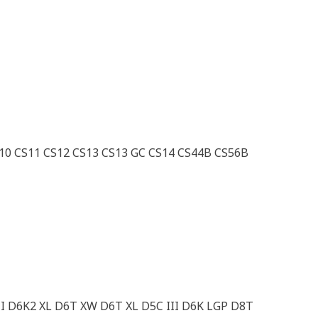
10 CS11 CS12 CS13 CS13 GC CS14 CS44B CS56B
I D6K2 XL D6T XW D6T XL D5C III D6K LGP D8T