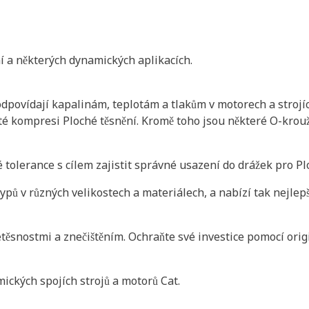
ní a některých dynamických aplikacích.
dpovídají kapalinám, teplotám a tlakům v motorech a strojíc
žité kompresi Ploché těsnění. Kromě toho jsou některé O-kro
 tolerance s cílem zajistit správné usazení do drážek pro P
pů v různých velikostech a materiálech, a nabízí tak nejlepší
etěsnostmi a znečištěním. Ochraňte své investice pomocí orig
ických spojích strojů a motorů Cat.