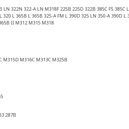
2B LN 322N 322-A LN M318F 225B 225D 322B 385C FS 385C L 
 320 L 365B L 365B 325-A FM L 390D 325 LN 350-A 390D L 3
 365B II M312 M315 M318
C M315D M316C M313C M325B
65
B3 287B