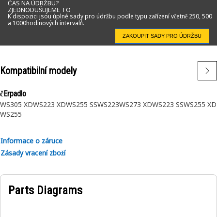
ČAS NA ÚDRŽBU?
ZJEDNODUŠUJEME TO
K dispozici jsou úplné sady pro údržbu podle typu zařízení včetně 250, 500
a 1000hodinových intervalů.
ZAKOUPIT SADY PRO ÚDRŽBU
Kompatibilní modely
čErpadlo
WS305 XD
WS223 XD
WS255 SS
WS223
WS273 XD
WS223 SS
WS255 XD
WS255
Informace o záruce
Zásady vracení zboží
Parts Diagrams