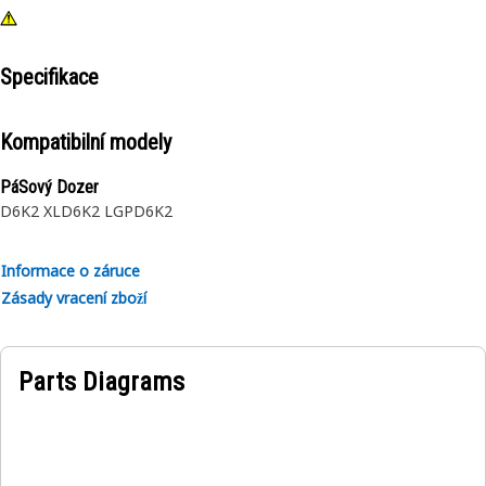
Specifikace
Kompatibilní modely
PáSový Dozer
D6K2 XL
D6K2 LGP
D6K2
Informace o záruce
Zásady vracení zboží
Parts Diagrams