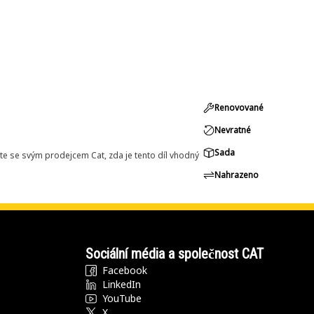
Renovované
Nevratné
Sada
e se svým prodejcem Cat, zda je tento díl vhodný
Nahrazeno
Sociální média a společnost CAT
Facebook
LinkedIn
YouTube
X