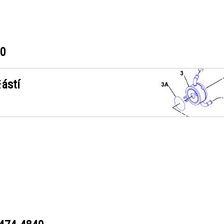
40
ástí