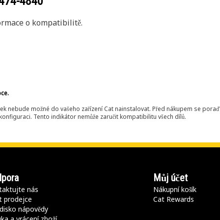
474-4840
rmace o kompatibilitě.
bce.
ek nebude možné do vašeho zařízení Cat nainstalovat. Před nákupem se poraďt
onfiguraci. Tento indikátor nemůže zaručit kompatibilitu všech dílů.
pora
Můj účet
aktujte nás
Nákupní košík
t prodejce
Cat Rewards
disko nápovědy
ka a vrácení zboží