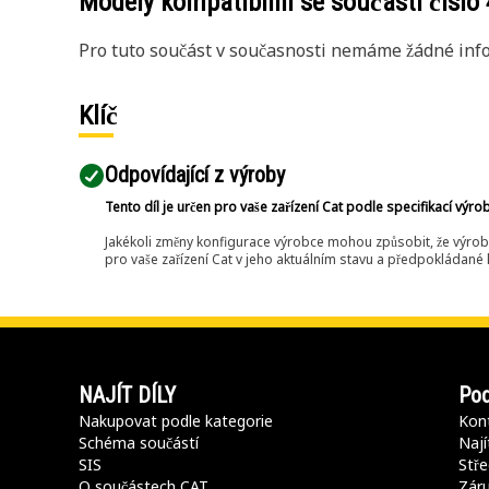
Modely kompatibilní se součástí číslo
Pro tuto součást v současnosti nemáme žádné info
Klíč
Odpovídající z výroby
Tento díl je určen pro vaše zařízení Cat podle specifikací výro
Jakékoli změny konfigurace výrobce mohou způsobit, že výrob
pro vaše zařízení Cat v jeho aktuálním stavu a předpokládané k
NAJÍT DÍLY
Pod
Nakupovat podle kategorie
Kont
Schéma součástí
Nají
SIS
Stře
O součástech CAT
Záru