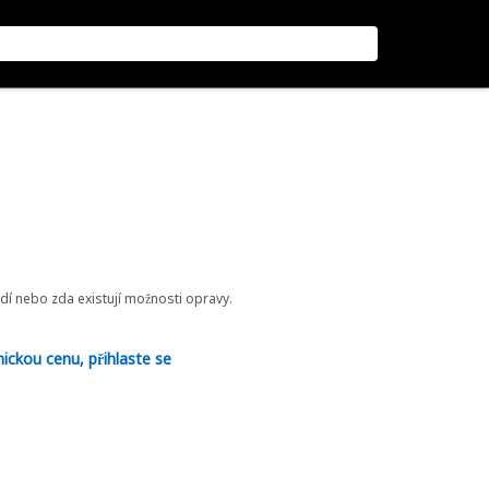
odí nebo zda existují možnosti opravy.
nickou cenu, přihlaste se