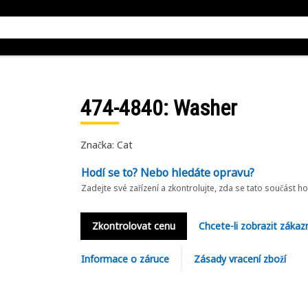
474-4840
: Washer
Značka: Cat
Hodí se to? Nebo hledáte opravu?
Zadejte své zařízení a zkontrolujte, zda se tato součást h
Zkontrolovat cenu
Chcete-li zobrazit zákaz
Informace o záruce
Zásady vracení zboží