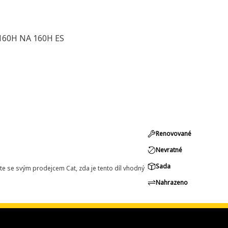
160H NA 160H ES
Renovované
Nevratné
Sada
e se svým prodejcem Cat, zda je tento díl vhodný
Nahrazeno