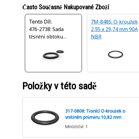
Často Současně Nakupované Zboží
Tento Díl:
7M-8485: O-kroužek
476-2738: Sada
2,95 x 29,74 mm 90A
těsnění obtoku
NBR
výfuku
Položky v této sadě
317-0808: Těsnící O-kroužek o
vnitřním průměru 10,82 mm
Množství
:
1