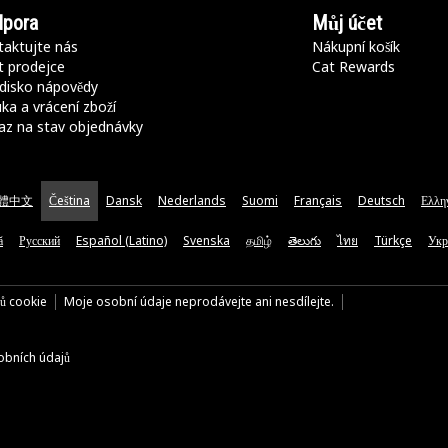
pora
Můj účet
aktujte nás
Nákupní košík
t prodejce
Cat Rewards
disko nápovědy
ka a vrácení zboží
az na stav objednávky
體中文
Čeština
Dansk
Nederlands
Suomi
Français
Deutsch
Ελλη
ă
Русский
Español (Latino)
Svenska
தமிழ்
తెలుగు
ไทย
Türkçe
Укр
rů cookie
Moje osobní údaje neprodávejte ani nesdílejte.
bních údajů