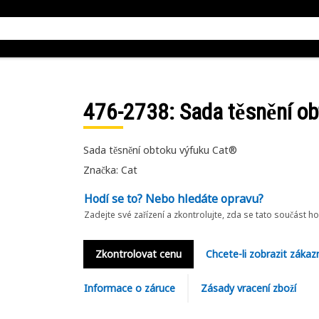
476-2738
: Sada těsnění o
Sada těsnění obtoku výfuku Cat®
Značka: Cat
Hodí se to? Nebo hledáte opravu?
Zadejte své zařízení a zkontrolujte, zda se tato součást h
Zkontrolovat cenu
Chcete-li zobrazit zákaz
Informace o záruce
Zásady vracení zboží