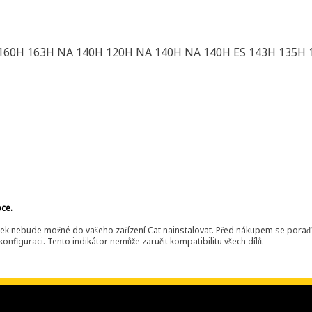
 160H 163H NA 140H 120H NA 140H NA 140H ES 143H 135H 
bce.
ek nebude možné do vašeho zařízení Cat nainstalovat. Před nákupem se poraďt
onfiguraci. Tento indikátor nemůže zaručit kompatibilitu všech dílů.