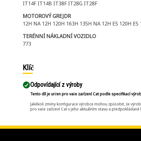
IT14F IT14B IT38F IT28G IT28F
MOTOROVÝ GREJDR
12H NA 12H 120H 163H 135H NA 12H ES 120H ES
TERÉNNÍ NÁKLADNÍ VOZIDLO
773
Klíč
Odpovídající z výroby
Tento díl je určen pro vaše zařízení Cat podle specifikací výro
Jakékoli změny konfigurace výrobce mohou způsobit, že výrob
pro vaše zařízení Cat v jeho aktuálním stavu a předpokládané k