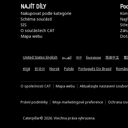
NAJÍT DÍLY
Pod
Nakupovat podle kategorie
Kont
Schéma součástí
Nají
SIS
Stře
O součástech CAT
Záru
Mapa webu
Dot
United States English
العربية
বাংলা
Български
简体中文
繁
ಕನ್ನಡ
한국어
Norsk
Polski
Português Do Brasil
Român
O společnosti CAT
Mapa webu
Aktualizujte nastavení soubo
Právní podmínky
Moje marketingové preference
Ochrana oso
Caterpillar© 2026. Všechna práva vyhrazena.