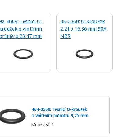
9X-4609: Těsnicí O-
3K-0360: O-kroužek
kroužek o vnitřním
2,21 x 16,36 mm 90A
průměru 23,47 mm
NBR
464-0509: Těsnicí O-kroužek
o vnitřním průměru 9,25 mm
Množství
:
1