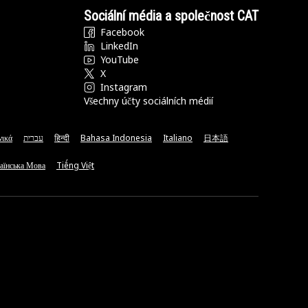
Sociální média a společnost CAT
Facebook
LinkedIn
YouTube
X
Instagram
Všechny účty sociálních médií
νικά
עברית
हिन्दी
Bahasa Indonesia
Italiano
日本語
аїнська Мова
Tiếng Việt