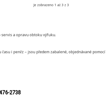
Je zobrazeno 1 až 3 z 3
 servis a opravu obtoku výfuku.
u času i peněz – jsou předem zabalené, objednávané pomocí 
476-2738