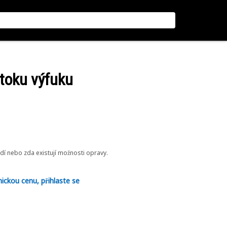
btoku výfuku
odí nebo zda existují možnosti opravy.
nickou cenu, přihlaste se