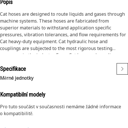
Popis
Cat hoses are designed to route liquids and gases through
machine systems. These hoses are fabricated from
superior materials to withstand application specific
pressures, vibration tolerances, and flow requirements for
Cat heavy-duty equipment. Cat hydraulic hose and
couplings are subjected to the most rigorous testing
processes in the industry. Every Cat hose and coupling
combination is tested as a system to ensure a perfect fit
Specifikace
that yields maximum safety and dependability.
Měrné jednotky
Kompatibilní modely
Pro tuto součást v současnosti nemáme žádné informace
o kompatibilitě.