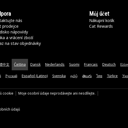
pora
Můj účet
aktujte nás
Nákupní košík
t prodejce
Cat Rewards
disko nápovědy
ka a vrácení zboží
az na stav objednávky
體中文
Čeština
Dansk
Nederlands
Suomi
Français
Deutsch
Ελλη
ă
Русский
Español (Latino)
Svenska
தமிழ்
తెలుగు
ไทย
Türkçe
Укр
rů cookie
Moje osobní údaje neprodávejte ani nesdílejte.
bních údajů