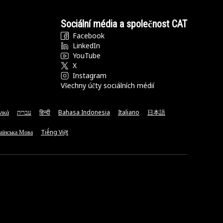
Sociální média a společnost CAT
Facebook
LinkedIn
YouTube
X
Instagram
Všechny účty sociálních médií
νικά
עברית
हिन्दी
Bahasa Indonesia
Italiano
日本語
аїнська Мова
Tiếng Việt