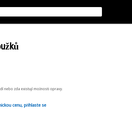
roužků
odí nebo zda existují možnosti opravy.
nickou cenu, přihlaste se