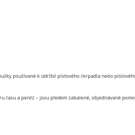
kroužky používané k údržbě pístového čerpadla nebo pístovéh
oru času a peněz – jsou předem zabalené, objednávané pomoc