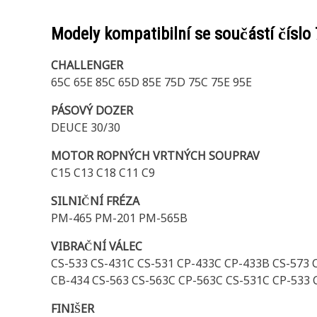
Modely kompatibilní se součástí číslo
CHALLENGER
65C 65E 85C 65D 85E 75D 75C 75E 95E
PÁSOVÝ DOZER
DEUCE 30/30
MOTOR ROPNÝCH VRTNÝCH SOUPRAV
C15 C13 C18 C11 C9
SILNIČNÍ FRÉZA
PM-465 PM-201 PM-565B
VIBRAČNÍ VÁLEC
CS-533 CS-431C CS-531 CP-433C CP-433B CS-573 
CB-434 CS-563 CS-563C CP-563C CS-531C CP-533
FINIŠER