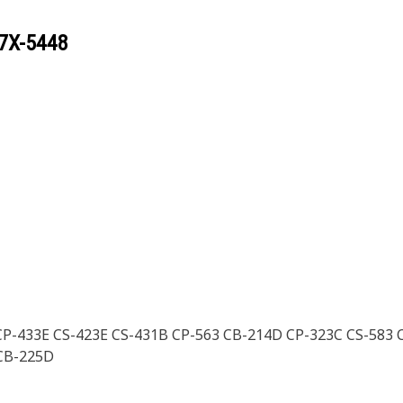
7X-5448
CP-433E CS-423E CS-431B CP-563 CB-214D CP-323C CS-583 
 CB-225D