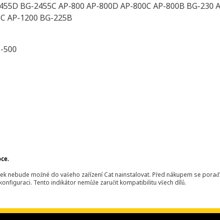
455D BG-2455C AP-800 AP-800D AP-800C AP-800B BG-230 A
5C AP-1200 BG-225B
-500
bce.
ek nebude možné do vašeho zařízení Cat nainstalovat. Před nákupem se poraďt
onfiguraci. Tento indikátor nemůže zaručit kompatibilitu všech dílů.