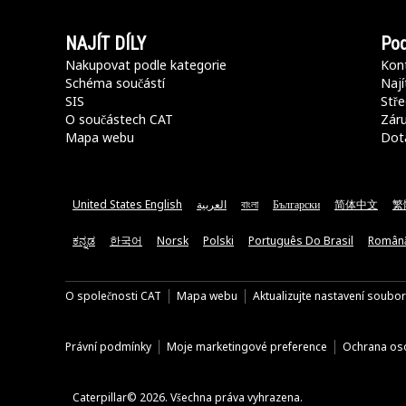
NAJÍT DÍLY
Pod
Nakupovat podle kategorie
Kont
Schéma součástí
Nají
SIS
Stře
O součástech CAT
Záru
Mapa webu
Dot
United States English
العربية
বাংলা
Български
简体中文
繁
ಕನ್ನಡ
한국어
Norsk
Polski
Português Do Brasil
Român
O společnosti CAT
Mapa webu
Aktualizujte nastavení soubo
Právní podmínky
Moje marketingové preference
Ochrana oso
Caterpillar© 2026. Všechna práva vyhrazena.