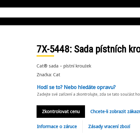
7X-5448
: Sada pístních k
Cat® sada – pístní kroužek
Značka: Cat
Hodí se to? Nebo hledáte opravu?
Zadejte své zařízení a zkontrolujte, zda se tato součást h
Zkontrolovat cenu
Chcete-li zobrazit zákaz
Informace o záruce
Zásady vracení zboží