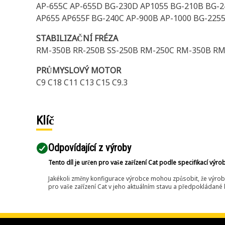
AP-655C AP-655D BG-230D AP1055 BG-210B BG-2
AP655 AP655F BG-240C AP-900B AP-1000 BG-225
STABILIZAČNÍ FRÉZA
RM-350B RR-250B SS-250B RM-250C RM-350B RM
PRŮMYSLOVÝ MOTOR
C9 C18 C11 C13 C15 C9.3
Klíč
Odpovídající z výroby
Tento díl je určen pro vaše zařízení Cat podle specifikací výro
Jakékoli změny konfigurace výrobce mohou způsobit, že výrob
pro vaše zařízení Cat v jeho aktuálním stavu a předpokládané k