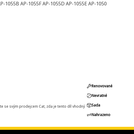
P-1055B AP-1055F AP-1055D AP-1055E AP-1050
Renovované
Nevratné
Sada
e se svým prodejcem Cat, zda je tento díl vhodný
Nahrazeno