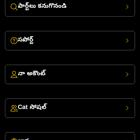
పార్ట్‌లు కనుగొనండి
సపోర్ట్
నా అకౌంట్
Cat సోషల్