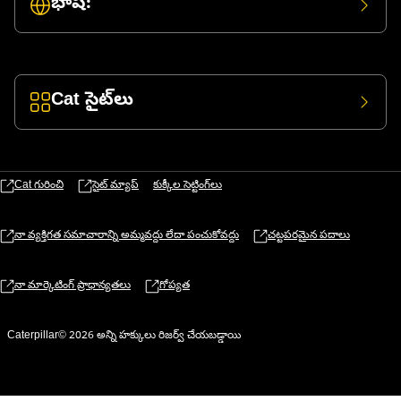
భాష:
Cat సైట్‌లు
Cat గురించి
సైట్ మ్యాప్
కుక్కీల సెట్టింగ్‌లు
నా వ్యక్తిగత సమాచారాన్ని అమ్మవద్దు లేదా పంచుకోవద్దు
చట్టపరమైన పదాలు
నా మార్కెటింగ్ ప్రాధాన్యతలు
గోప్యత
Caterpillar© 2026 అన్ని హక్కులు రిజర్వ్ చేయబడ్డాయి