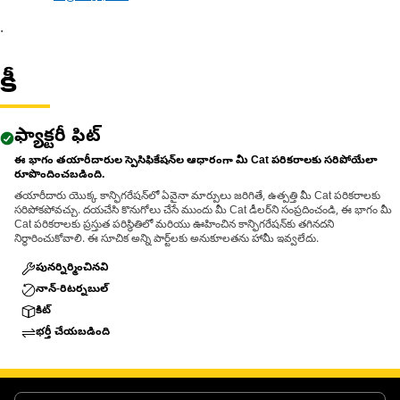
.
కీ
ఫ్యాక్టరీ ఫిట్
ఈ భాగం తయారీదారుల స్పెసిఫికేషన్‌ల ఆధారంగా మీ Cat పరికరాలకు సరిపోయేలా
రూపొందించబడింది.
తయారీదారు యొక్క కాన్ఫిగరేషన్‌లో ఏవైనా మార్పులు జరిగితే, ఉత్పత్తి మీ Cat పరికరాలకు
సరిపోకపోవచ్చు. దయచేసి కొనుగోలు చేసే ముందు మీ Cat డీలర్‌ని సంప్రదించండి, ఈ భాగం మీ
Cat పరికరాలకు ప్రస్తుత పరిస్థితిలో మరియు ఊహించిన కాన్ఫిగరేషన్‌కు తగినదని
నిర్ధారించుకోవాలి. ఈ సూచిక అన్ని పార్ట్‌లకు అనుకూలతను హామీ ఇవ్వలేదు.
పునర్నిర్మించినవి
నాన్-రిటర్నబుల్
కిట్
భర్తీ చేయబడింది