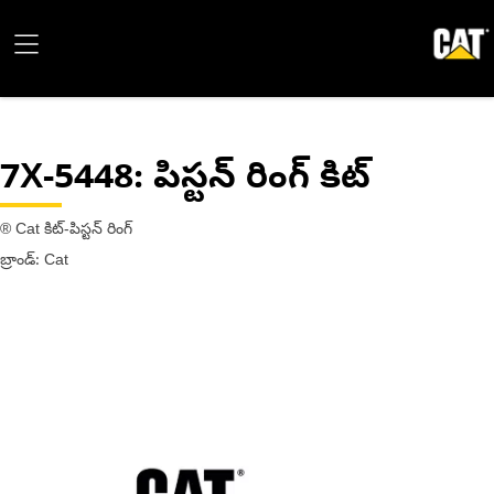
7X-5448
: పిస్టన్ రింగ్ కిట్
® Cat కిట్-పిస్టన్ రింగ్
బ్రాండ్: Cat