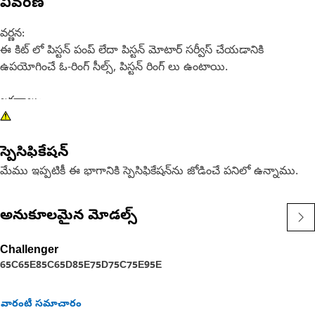
వివరణ
వర్ణన:
ఈ కిట్ లో పిస్టన్ పంప్ లేదా పిస్టన్ మోటార్ సర్వీస్ చేయడానికి
ఉపయోగించే ఓ-రింగ్ సీల్స్, పిస్టన్ రింగ్ లు ఉంటాయి.
లక్షణాలు:
మా కిట్ లు సౌకర్యం కోసం రూపొందించబడ్డాయి - ప్రీప్యాకేజ్ చేయబడింది,
సింగిల్ పార్ట్ నంబర్ తో ఆర్డర్ చేయబడింది మరియు ఒకే బాక్స్ లో డెలివరీ
స్పెసిఫికేషన్
చేయబడింది, ఇది మీకు సమయం మరియు డబ్బును ఆదా చేస్తుంది.
మేము ఇప్పటికీ ఈ భాగానికి స్పెసిఫికేషన్‌ను జోడించే పనిలో ఉన్నాము.
అనుకూలమైన మోడల్స్
Challenger
65C
65E
85C
65D
85E
75D
75C
75E
95E
వారంటీ సమాచారం