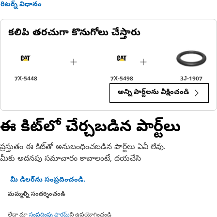
రిటర్న్ విధానం
కలిపి తరచుగా కొనుగోలు చేస్తారు
7X-5448
7X-5498
3J-1907
అన్ని పార్ట్‌లను వీక్షించండి
ఈ కిట్‌లో చేర్చబడిన పార్ట్‌లు
ప్రస్తుతం ఈ కిట్‌తో అనుబంధించబడిన పార్ట్‌లు ఏవీ లేవు.
మీకు అదనపు సమాచారం కావాలంటే, దయచేసి
మీ డీలర్‌ను సంప్రదించండి.
మమ్మల్ని సందర్శించండి
లేదా మా
సంప్రదింపు ఫారమ్
ని ఉపయోగించండి