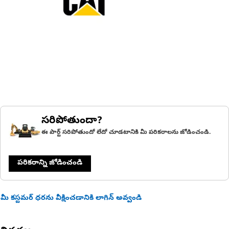
సరిపోతుందా?
ఈ పార్ట్ సరిపోతుందో లేదో చూడటానికి మీ పరికరాలను జోడించండి.
పరికరాన్ని జోడించండి
మీ కస్టమర్ ధరను వీక్షించడానికి లాగిన్ అవ్వండి