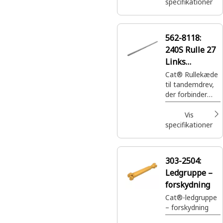
ind, så
specifikationer
kraftoverførslen
forløber jævnt.
562-8118:
240S Rulle 27
Links
Drivkæde
Cat® Rullekæde
til tandemdrev,
der forbinder
flere aksler eller
hjul for at
Vis
overføre kraft
specifikationer
fra motoren til
de drevne hjul
303-2504:
Ledgruppe –
forskydning
Cat®-ledgruppe
– forskydning