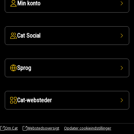
Min konto
Cat Social
Sprog
Cat-websteder
Om Cat
Webstedsoversigt
Opdater cookieindstillinger