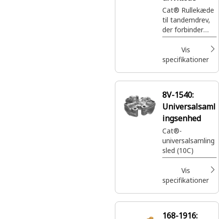
Cat® Rullekæde
til tandemdrev,
der forbinder
flere aksler eller
hjul for at
Vis
overføre kraft
specifikationer
fra motoren til
de drevne hjul
8V-1540:
Universalsaml
ingsenhed
Cat®-
universalsamling
sled (10C)
Vis
specifikationer
168-1916: