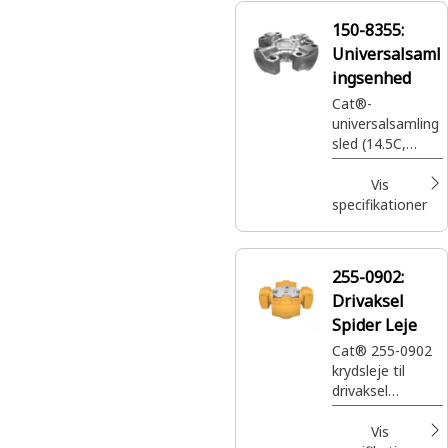
150-8355:
Universalsaml
ingsenhed
Cat®-
universalsamling
sled (14.5C,
interlock)
Vis
specifikationer
255-0902:
Drivaksel
Spider Leje
Cat® 255-0902
krydsleje til
drivaksel
understøtter og
retter lejerne
Vis