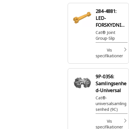
284-4881:
LED-
FORSKYDNIN
G
Cat® Joint
Group-Slip
Vis
specifikationer
9P-0356:
Samlingsenhe
d-Universal
Cat®-
universalsamling
senhed (9C)
Vis
specifikationer