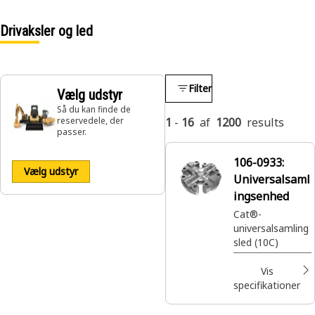
Drivaksler og led
Filter
Vælg udstyr
Så du kan finde de
reservedele, der
1
-
16
af
1200
results
passer.
106-0933:
Vælg udstyr
Universalsaml
ingsenhed
Cat®-
universalsamling
sled (10C)
Vis
specifikationer