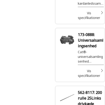
kardanledssamli
ng (15.5C), der
hjælper med at
Vis
holde drivlinjen
specifikationer
på Cat®-
maskinen i drift.
173-0888:
Universalsaml
ingsenhed
Cat®-
universalsamling
senhed
(rotordrev)
Vis
specifikationer
562-8117:
200
rulle 25Links
drivkæde