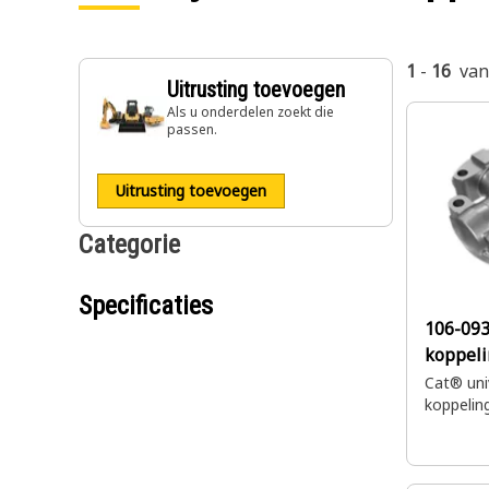
1
-
16
va
Uitrusting toevoegen
Als u onderdelen zoekt die
passen.
Uitrusting toevoegen
Categorie
Specificaties
106-09
koppel
Cat® uni
koppelin