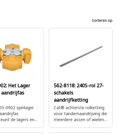
Sorteren op
902:
Het Lager
562-8118:
240S-rol 27-
 aandrijfas
schakels
aandrijfketting
55-0902 spinlager
Cat® achterste rolketting
aandrijfas
voor tandemaandrijving die
eunt de lagers en
meerdere assen of wielen
eze uit voor een
aandrijft om vermogen van
e
de motor over te brengen