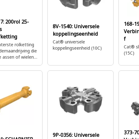
17:
200rol 25-
168-19
8V-1540:
Universele
s
Verbi
koppelingseenheid
fketting
f
Cat® universele
terste rolketting
Cat® sl
koppelingseenheid (10C)
demaandrijving die
(15C)
 assen of wielen
t om vermogen van
 over te brengen
aangedreven
373-70
9P-0356:
Universele