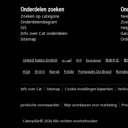
Onderdelen zoeken
Ond
Zoeken op categorie
Nee
Onderdelendiagram
Zoe
SIS
Hel
Info over Cat onderdelen
Gar
Sitemap
Ord
United States English
العربية
বাংলা
Български
简体中文
繁
ಕನ್ನಡ
한국어
Norsk
Polski
Português Do Brasil
Român
Info over Cat
Sitemap
Cookie-instellingen bijwerken
Verkoo
Juridische voorwaarden
Mijn voorkeuren voor marketing
Pri
Caterpillar© 2026 Alle rechten voorbehouden