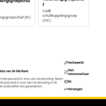
ndingsgroepschui
f
Cat®
schuifkoppelingsgroep
ingsgroepschuif (9C)
(10C)
Herbewerkt
Niet-
ies van de fabrikant.
retourneerbaar
ct niet passend is voor uw Cat uitrusting. Neem
Kit
l passend is voor uw Cat uitrusting in de
alle onderdelen niet garanderen.
Vervangen