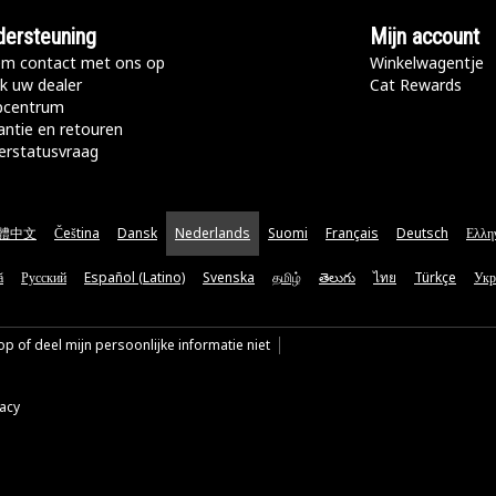
ersteuning
Mijn account
m contact met ons op
Winkelwagentje
k uw dealer
Cat Rewards
pcentrum
antie en retouren
erstatusvraag
體中文
Čeština
Dansk
Nederlands
Suomi
Français
Deutsch
Ελλη
ă
Русский
Español (Latino)
Svenska
தமிழ்
తెలుగు
ไทย
Türkçe
Укр
p of deel mijn persoonlijke informatie niet
vacy