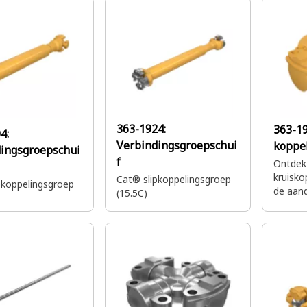
krachto
363-1924:
363-1
4:
Verbindingsgroepschui
koppe
ingsgroepschui
f
Ontdek
kruisko
Cat® slipkoppelingsgroep
pkoppelingsgroep
de aand
(15.5C)
machine
draaien