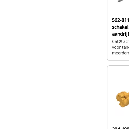
562-81
schakel
aandrij
Cat® ach
voor tan
meerdere
aandrijf
de motor
naar de 
wielen