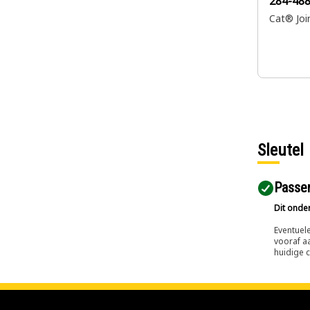
284-48
Cat® Joi
Sleutel
Passen
Dit onde
Eventuele
vooraf a
huidige c