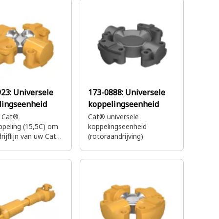
verbrenging.
naar de aangedreven
wielen
923:
Universele
173-0888:
Universele
lingseenheid
koppelingseenheid
 Cat®
Cat® universele
ppeling (15,5C) om
koppelingseenheid
rijflijn van uw Cat®
(rotoraandrijving)
 soepel te laten
.