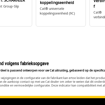
81:
SCHARNIER
Verbi
koppelingseenheid
f
nt Group-Slip
Cat® universele
Cat®
koppelingseenheid (9C)
verbind
d volgens fabrieksopgave
rdeel is passend ontworpen voor uw Cat uitrusting, gebaseerd op de specificat
 wijzigingen in de configuratie van de fabrikant kan ertoe leiden dat het produ
an de aankoop contact op met uw Cat dealer om zeker te weten dat dit onderdee
onditie en vermoedelijke configuratie. Deze indicator kan compatibiliteit met 