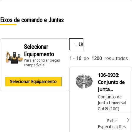
Eixos de comando e Juntas
IR
Selecionar
Equipamento
1
-
16
de
1200
resultados
Para encontrar peças
compatíveis.
106-0933:
Selecionar Equipamento
Conjunto de
Junta
Universal
Conjunto de
Junta Universal
Cat® (10C)
Exibir
Especificações