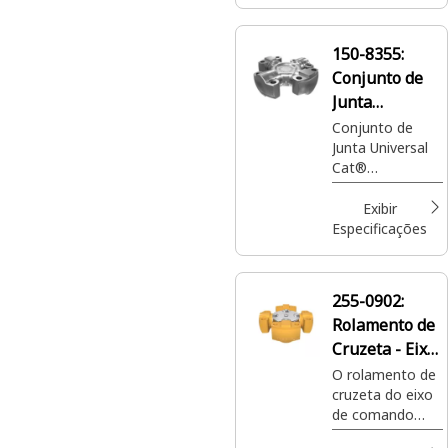
150-8355:
Conjunto de
Junta
Universal
Conjunto de
Junta Universal
Cat®
(Travamento
14.5C)
Exibir
Especificações
255-0902:
Rolamento de
Cruzeta - Eixo
de Comando
O rolamento de
cruzeta do eixo
de comando
Cat®, peça 255-