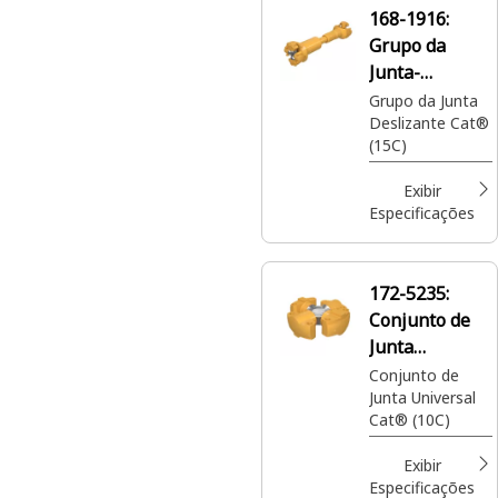
168-1916:
Grupo da
Junta-
Deslizante
Grupo da Junta
Deslizante Cat®
(15C)
Exibir
Especificações
172-5235:
Conjunto de
Junta
Universal
Conjunto de
Junta Universal
Cat® (10C)
Exibir
Especificações