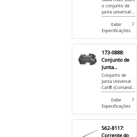
o conjunto de
junta universal
Cat® (15.5C)
para manter o
Exibir
trem de força da
Especificações
máquina Cat®
funcionando
suavemente.
173-0888:
Conjunto de
Junta
Universal
Conjunto de
Junta Universal
Cat® (Comando
do Rotor)
Exibir
Especificações
562-8117:
Corrente do