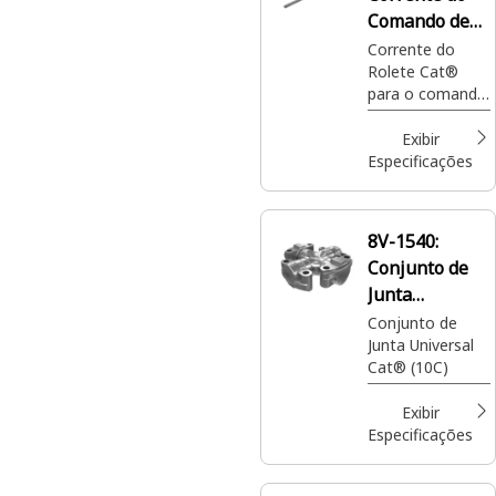
Comando de
25 Elos do
Corrente do
Rolete Cat®
Rolete 200
para o comando
em tandem que
conecta vários
Exibir
eixos ou rodas
Especificações
para transmitir
potência do
motor para as
8V-1540:
rodas acionadas
Conjunto de
Junta
Universal
Conjunto de
Junta Universal
Cat® (10C)
Exibir
Especificações