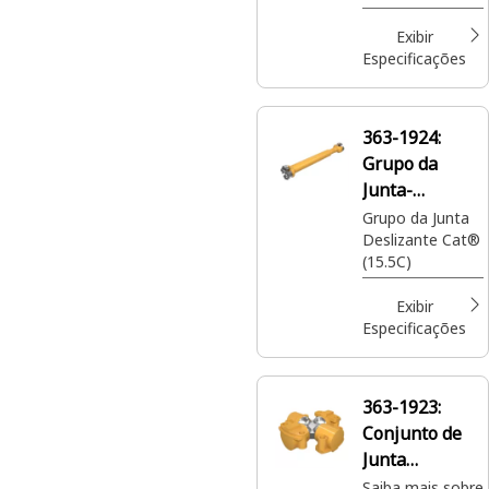
Exibir
Especificações
363-1924:
Grupo da
Junta-
Deslizante
Grupo da Junta
Deslizante Cat®
(15.5C)
Exibir
Especificações
363-1923:
Conjunto de
Junta
Universal
Saiba mais sobre