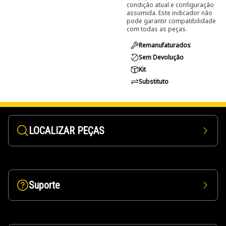
condição atual e configuração
assumida. Este indicador não
pode garantir compatibilidade
com todas as peças.
Remanufaturados
Sem Devolução
Kit
Substituto
LOCALIZAR PEÇAS
Suporte