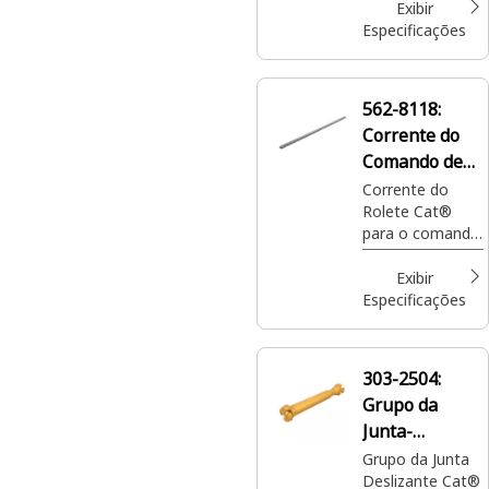
0902, auxilia e
Exibir
alinha os
Especificações
rolamentos para
uma
transmissão de
562-8118:
potência suave.
Corrente do
Comando de
27 Elos do
Corrente do
Rolete Cat®
Rolete 240S
para o comando
em tandem que
conecta vários
Exibir
eixos ou rodas
Especificações
para transmitir
potência do
motor para as
303-2504:
rodas acionadas
Grupo da
Junta-
Deslizante
Grupo da Junta
Deslizante Cat®