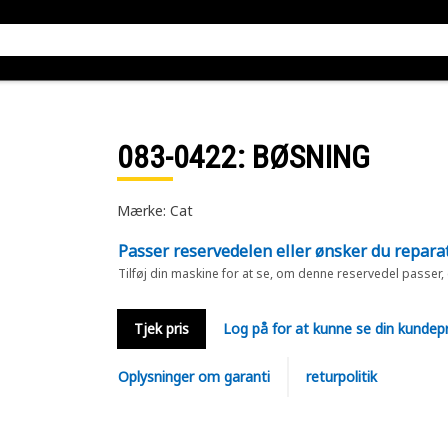
083-0422
: BØSNING
Mærke: Cat
Passer reservedelen eller ønsker du repara
Tilføj din maskine for at se, om denne reservedel passer,
Tjek pris
Log på for at kunne se din kundepr
Oplysninger om garanti
returpolitik