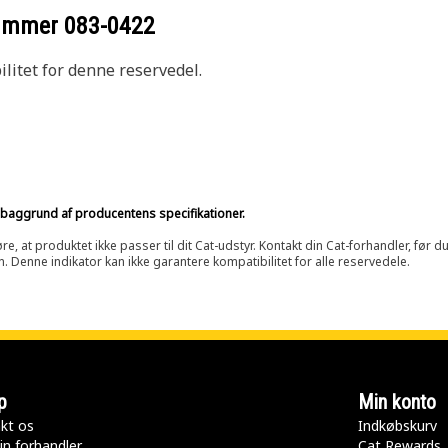
nummer
083-0422
litet for denne reservedel.
på baggrund af producentens specifikationer.
at produktet ikke passer til dit Cat-udstyr. Kontakt din Cat-forhandler, før du k
n. Denne indikator kan ikke garantere kompatibilitet for alle reservedele.
p
Min konto
kt os
Indkøbskurv
in forhandler
Cat Rewards