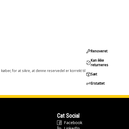
Renoveret
Kan ikke
returneres
øber, for at sikre, at denne reservedel er korrekt til
Sæt
Erstattet
Cat Social
Facebook
LinkedIn