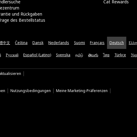
ndlersuche
Cat Rewards
lfezentrum
rantie und Rückgaben
rage des Bestellstatus
體中文
Čeština
Dansk
Nederlands
Suomi
Français
Deutsch
Ελλη
ă
Русский
Español (Latino)
Svenska
தமிழ்
తెలుగు
ไทย
Türkçe
Укр
ktualisieren
ben
Nutzungsbedingungen
Meine Marketing-Präferenzen