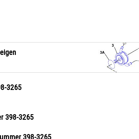
zeigen
98-3265
er
398-3265
ilnummer
398-3265