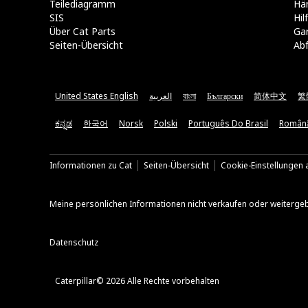
Teilediagramm
Hä
SIS
Hi
Über Cat Parts
Ga
Seiten-Übersicht
Abf
United States English
العربية
বাংলা
Български
简体中文
繁
ಕನ್ನಡ
한국어
Norsk
Polski
Português Do Brasil
Român
Informationen zu Cat
Seiten-Übersicht
Cookie-Einstellungen a
Meine persönlichen Informationen nicht verkaufen oder weiterge
Datenschutz
Caterpillar© 2026 Alle Rechte vorbehalten