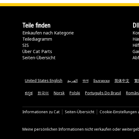
Teile finden
DI
Einkaufen nach Kategorie
Kon
Teilediagramm
Hä
SIS
Hi
Über Cat Parts
Ga
Seiten-Übersicht
Abf
United States English
العربية
বাংলা
Български
简体中文
繁
ಕನ್ನಡ
한국어
Norsk
Polski
Português Do Brasil
Român
Informationen zu Cat
Seiten-Übersicht
Cookie-Einstellungen a
Meine persönlichen Informationen nicht verkaufen oder weiterge