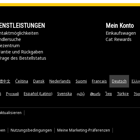
ENSTLEISTUNGEN
Mein Konto
taktmöglichkeiten​
Einkaufswagen
ndlersuche
Cat Rewards
lfezentrum
rantie und Rückgaben
rage des Bestellstatus
體中文
Čeština
Dansk
Nederlands
Suomi
Français
Deutsch
Ελλη
ă
Русский
Español (Latino)
Svenska
தமிழ்
తెలుగు
ไทย
Türkçe
Укр
ktualisieren
ben
Nutzungsbedingungen
Meine Marketing-Präferenzen