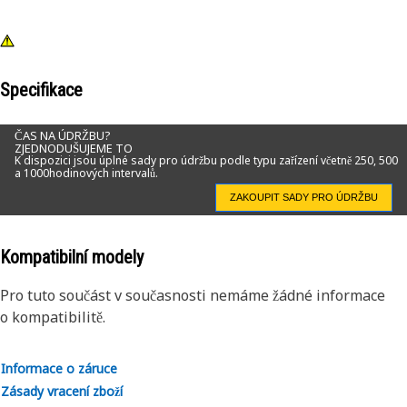
Specifikace
ČAS NA ÚDRŽBU?
ZJEDNODUŠUJEME TO
K dispozici jsou úplné sady pro údržbu podle typu zařízení včetně 250, 500
a 1000hodinových intervalů.
ZAKOUPIT SADY PRO ÚDRŽBU
Kompatibilní modely
Pro tuto součást v současnosti nemáme žádné informace
o kompatibilitě.
Informace o záruce
Zásady vracení zboží