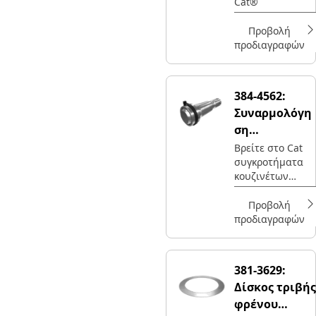
Cat®
Προβολή
προδιαγραφών
384-4562:
Συναρμολόγη
ση
κουζινέτου
Βρείτε στο Cat
συγκροτήματα
κουζινέτων
υψηλής
ποιότητας και
Προβολή
πολλά άλλα.
προδιαγραφών
Εξερευνήστε τα
αξιόπιστα
εξαρτήματα
381-3629:
βαρέος τύπου,
Δίσκος τριβής
όπως δυναμό και
μπαταρίες, για
φρένου