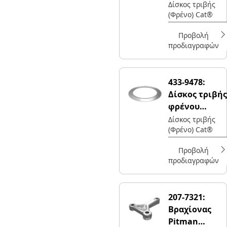
τις ανάγκες σας.
εξωτερικής
Δίσκος τριβής
(Φρένο) Cat®
διαμέτρου
1066,8 mm
Προβολή
προδιαγραφών
433-9478:
Δίσκος τριβής
φρένου
εξωτερικής
Δίσκος τριβής
(Φρένο) Cat®
διαμέτρου
939,8mm
Προβολή
προδιαγραφών
207-7321:
Βραχίονας
Pitman