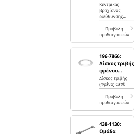
διεύθυνσης
Κεντρικός
βραχίονας
διεύθυνσης
Cat®
Προβολή
προδιαγραφών
196-7866:
Δίσκος τριβής
φρένου
εξωτερικής
Δίσκος τριβής
(Φρένο) Cat®
διαμέτρου
715,3 mm
Προβολή
προδιαγραφών
438-1130:
Ομάδα