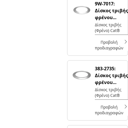
9W-7017:
κίνησης του
Δίσκος τριβής
μηχανήματός
σας για
φρένου
εξοπλισμό
εξωτερικής
Δίσκος τριβής
βαρέος τύπου,
(Φρένο) Cat®
διαμέτρου
συμβατό με 8X-
715,3 mm
9619.
Προβολή
προδιαγραφών
383-2735:
Δίσκος τριβής
φρένου
εξωτερικής
Δίσκος τριβής
(Φρένο) Cat®
διαμέτρου
715,3 mm
Προβολή
προδιαγραφών