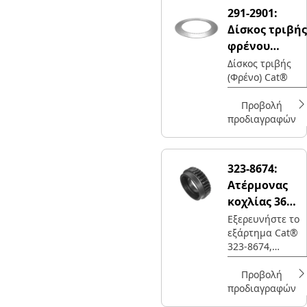
291-2901:
Δίσκος τριβής
φρένου
εξωτερικής
Δίσκος τριβής
(Φρένο) Cat®
διαμέτρου
715,3 mm
Προβολή
προδιαγραφών
323-8674:
Ατέρμονας
κοχλίας 36
δοντιών
Εξερευνήστε το
εξάρτημα Cat®
323-8674,
ατέρμονας 36
δοντιών για την
Προβολή
κυκλική
προδιαγραφών
οδήγηση, η