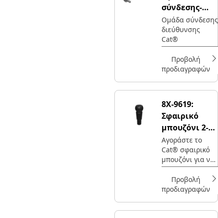
σύνδεσης-
Διεύθυνση
Ομάδα σύνδεσης
διεύθυνσης
Cat®
Προβολή
προδιαγραφών
8X-9619:
Σφαιρικό
μπουζόνι 2-
1/4-12-2A
Αγοράστε το
Cat® σφαιρικό
μπουζόνι για να
κατευθύνετε το
μηχάνημά σας.
Προβολή
Ελέγξτε αυτό το
προδιαγραφών
εξάρτημα για το
σύστημα
μετάδοσης