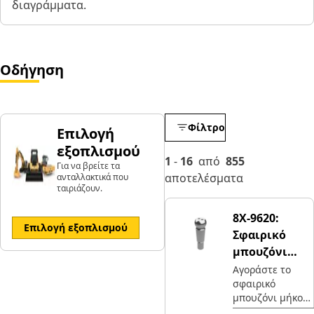
διαγράμματα.
Οδήγηση
Φίλτρο
Επιλογή
εξοπλισμού
1
-
16
από
855
Για να βρείτε τα
αποτελέσματα
ανταλλακτικά που
ταιριάζουν.
8X-9620:
Επιλογή εξοπλισμού
Σφαιρικό
μπουζόνι
μήκους 295
Αγοράστε το
σφαιρικό
mm
μπουζόνι μήκους
295 mm Cat®