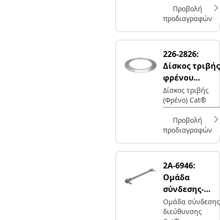
που
Προβολή
χρησιμοποιείται
προδιαγραφών
στην
τοποθέτηση στο
άκρο ράβδου
226-2826:
κυλίνδρου
Δίσκος τριβής
διεύθυνσης και
στη σύνδεση
φρένου
ράβδου τιμονιού
εξωτερικής
Δίσκος τριβής
σε μηχανήματα
(Φρένο) Cat®
διαμέτρου
που είναι
874,5 mm
συμβατά με το
Προβολή
8X-9620.
προδιαγραφών
2A-6946:
Ομάδα
σύνδεσης-
Διεύθυνση
Ομάδα σύνδεσης
διεύθυνσης