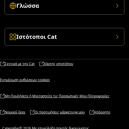
Γλώσσα
Ιστότοποι Cat
Σχετικά με την Cat
Χάρτης ιστοτόπου
Ενημέρωση ρυθμίσεων cookies
Μη Πουλήσετε ή Μοιταστείτε τις Προσωπικές Μου Πληροφορίες
Νομικοί όροι
Οι προτιμήσεις μάρκετινγκ μου
Απόρρητο
Caterpillar© 2026 Με επιφύλαξη παντός δικαιώματος