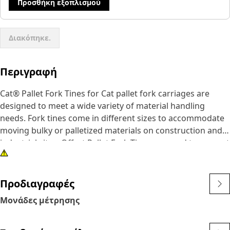
Προσθήκη εξοπλισμού
Διακόπηκε.
Περιγραφή
Cat® Pallet Fork Tines for Cat pallet fork carriages are
designed to meet a wide variety of material handling
needs. Fork tines come in different sizes to accommodate
moving bulky or palletized materials on construction and
industrial sites. Offset Pallet Fork Tines are used to prevent
loader arm dragging in truck bed applications. They can be
used for unloading and handling of materials on building
construction sites.
Προδιαγραφές
Μονάδες μέτρησης