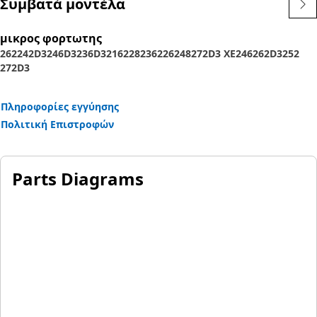
Συμβατά μοντέλα
μικρος φορτωτης
262
242D3
246D3
236D3
216
228
236
226
248
272D3 XE
246
262D3
252
272D3
Πληροφορίες εγγύησης
Πολιτική Επιστροφών
Parts Diagrams