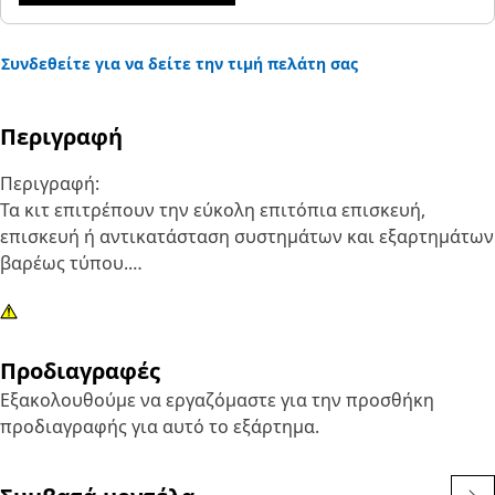
Συνδεθείτε για να δείτε την τιμή πελάτη σας
Περιγραφή
Περιγραφή:
Τα κιτ επιτρέπουν την εύκολη επιτόπια επισκευή,
επισκευή ή αντικατάσταση συστημάτων και εξαρτημάτων
βαρέως τύπου.
Χαρακτηριστικά:
Το κιτ περιλαμβάνει πλαστική σύνδεση, παξιμάδι,
Προδιαγραφές
συγκρότημα βαλβίδας, κουμπί βαλβίδας αέρα, παξιμάδι
βαλβίδας αέρα και πείρο συγκράτησης
Εξακολουθούμε να εργαζόμαστε για την προσθήκη
προδιαγραφής για αυτό το εξάρτημα.
Εφαρμογή:
Συμβουλευτείτε το εγχειρίδιο κατόχου ή επικοινωνήστε