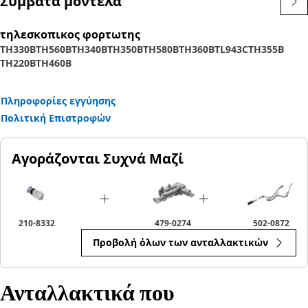
Συμβατά μοντέλα
με τον τοπικό αντιπρόσωπο Cat για περισσότερες
πληροφορίες.
τηλεσκοπικος φορτωτης
TH330B
TH560B
TH340B
TH350B
TH580B
TH360B
TL943C
TH355B
TH220B
TH460B
Πληροφορίες εγγύησης
Πολιτική Επιστροφών
Αγοράζονται Συχνά Μαζί
210-8332
479-0274
502-0872
Προβολή όλων των ανταλλακτικών
Ανταλλακτικά που