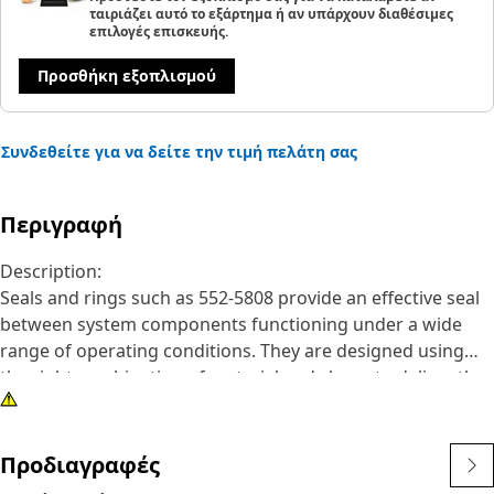
ταιριάζει αυτό το εξάρτημα ή αν υπάρχουν διαθέσιμες
επιλογές επισκευής.
Προσθήκη εξοπλισμού
Συνδεθείτε για να δείτε την τιμή πελάτη σας
Περιγραφή
Description:
Seals and rings such as 552-5808 provide an effective seal
between system components functioning under a wide
range of operating conditions. They are designed using
the right combination of material and shape to deliver the
performance you expect for your application.
Attributes:
Προδιαγραφές
• Material: Rubber