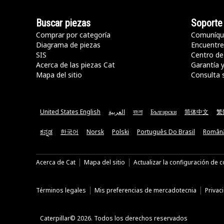
Buscar piezas
Soporte
Comprar por categoría
Comuníqu
Diagrama de piezas
Encuentre 
SIS
Centro de
Acerca de las piezas Cat
Garantía 
Mapa del sitio
Consulta 
United States English
العربية
বাংলা
Български
简体中文
繁
ಕನ್ನಡ
한국어
Norsk
Polski
Português Do Brasil
Român
Acerca de Cat
Mapa del sitio
Actualizar la configuración de 
Términos legales
Mis preferencias de mercadotecnia
Privac
Caterpillar© 2026. Todos los derechos reservados