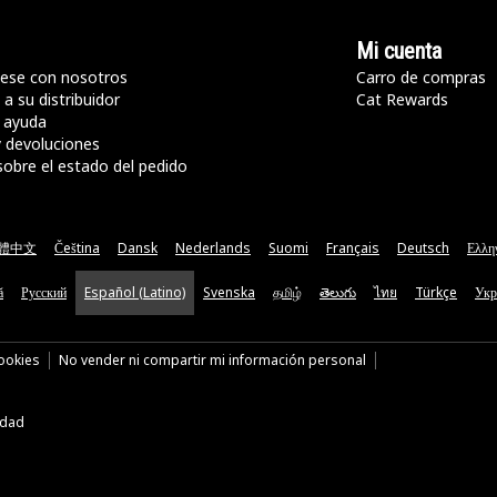
Mi cuenta
ese con nosotros
Carro de compras
a su distribuidor
Cat Rewards
 ayuda
y devoluciones
sobre el estado del pedido
體中文
Čeština
Dansk
Nederlands
Suomi
Français
Deutsch
Ελλη
ă
Русский
Español (Latino)
Svenska
தமிழ்
తెలుగు
ไทย
Türkçe
Укр
cookies
No vender ni compartir mi información personal
idad