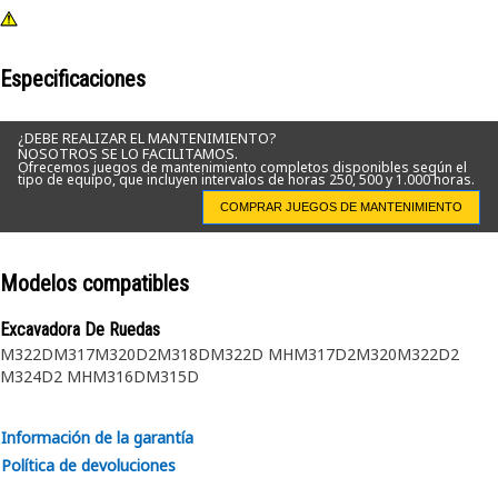
Especificaciones
¿DEBE REALIZAR EL MANTENIMIENTO?
NOSOTROS SE LO FACILITAMOS.
Ofrecemos juegos de mantenimiento completos disponibles según el
tipo de equipo, que incluyen intervalos de horas 250, 500 y 1.000 horas.
COMPRAR JUEGOS DE MANTENIMIENTO
Modelos compatibles
Excavadora De Ruedas
M322D
M317
M320D2
M318D
M322D MH
M317D2
M320
M322D2
M324D2 MH
M316D
M315D
Información de la garantía
Política de devoluciones