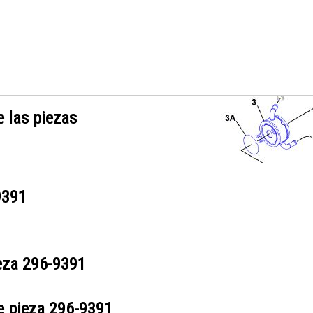
 las piezas
9391
ieza
296-9391
e pieza
296-9391