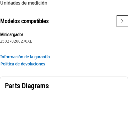
de su operación.
Unidades de medición
Modelos compatibles
Minicargador
250
270
260
270XE
Información de la garantía
Política de devoluciones
Parts Diagrams