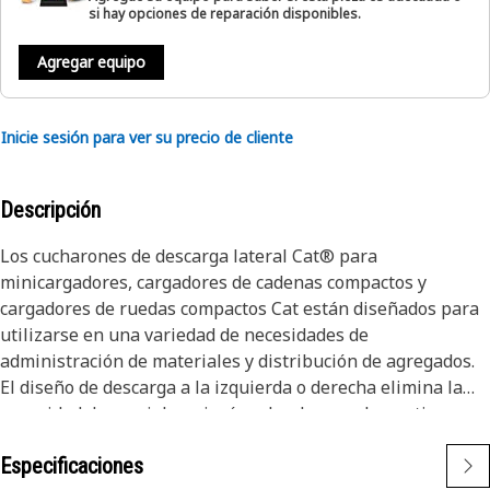
si hay opciones de reparación disponibles.
Agregar equipo
Inicie sesión para ver su precio de cliente
Descripción
Los cucharones de descarga lateral Cat® para
minicargadores, cargadores de cadenas compactos y
cargadores de ruedas compactos Cat están diseñados para
utilizarse en una variedad de necesidades de
administración de materiales y distribución de agregados.
El diseño de descarga a la izquierda o derecha elimina la
necesidad de maniobras incómodas, lo que ahorra tiempo.
Distribuya el material hacia delante o hacia atrás, a la
Especificaciones
izquierda o a la derecha y llegue a las áreas más estrechas