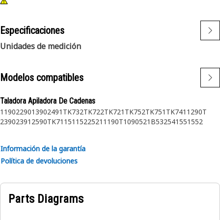
Especificaciones
Unidades de medición
Modelos compatibles
Taladora Apiladora De Cadenas
1190
2290
1390
2491
TK732
TK722
TK721
TK752
TK751
TK741
1290T
2390
2391
2590
TK711
511
522
521
1190T
1090
521B
532
541
551
552
Información de la garantía
Política de devoluciones
Parts Diagrams