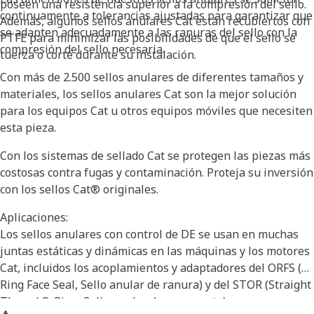
poseen una resistencia superior a la compresión del sello.
continuamente a tolerancias ajustadas para garantizar que
Además, algunos sellos anulares Cat están recubiertos con
se adapten adecuadamente a las ranuras del sello con la
PTFE para minimizar las posibilidades de que el sello se
compresión del sello necesaria.
tuerza o corte durante su instalación.
Con más de 2.500 sellos anulares de diferentes tamaños y
materiales, los sellos anulares Cat son la mejor solución
para los equipos Cat u otros equipos móviles que necesiten
esta pieza.
Con los sistemas de sellado Cat se protegen las piezas más
costosas contra fugas y contaminación. Proteja su inversión
con los sellos Cat® originales.
Aplicaciones:
Los sellos anulares con control de DE se usan en muchas
juntas estáticas y dinámicas en las máquinas y los motores
Cat, incluidos los acoplamientos y adaptadores del ORFS (O-
Ring Face Seal, Sello anular de ranura) y del STOR (Straight
Thread O-Ring, Sello anular de rosca recta).