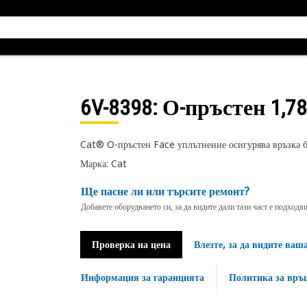
6V-8398
: О-пръстен 1,78
Cat® O-пръстен Face уплътнение осигурява връзка б
Марка: Cat
Ще пасне ли или търсите ремонт?
Добавете оборудването си, за да видите дали тази част е подход
Проверка на цена
Влезте, за да видите ваш
Информация за гаранцията
Политика за връ