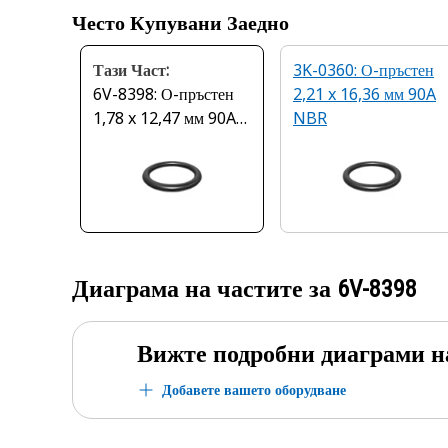
Често Купувани Заедно
Тази Част:
3K-0360: О-пръстен
6V-8398: О-пръстен
2,21 x 16,36 мм 90A
1,78 x 12,47 мм 90A
NBR
NBR
Диаграма на частите за
6V-8398
Вижте подробни диаграми н
Добавете вашето оборудване