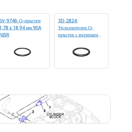
6V-9746: О-пръстен
3D-2824:
1,78 x 18,94 мм 90A
Уплътнителен О-
NBR
пръстен с вътрешен
диаметър 23,47 мм