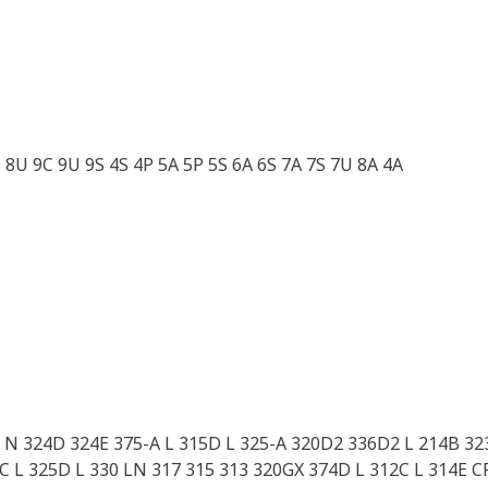
8U 9C 9U 9S 4S 4P 5A 5P 5S 6A 6S 7A 7S 7U 8A 4A
-A N 324D 324E 375-A L 315D L 325-A 320D2 336D2 L 214B 3
 L 325D L 330 LN 317 315 313 320GX 374D L 312C L 314E 