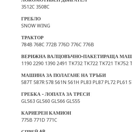
3512C 3508C
ГРЕБЛО
SNOW WING
ТРАКТОР
784B 768C 772B 776D 776C 776B
ВЕРИЖНА ВАЛЦОВЪЧНО-ПАКЕТИРАЩА МА
1190 2290 1390 2491 TK732 TK722 TK721 TK752 T
МАШИНА ЗА ПОЛАГАНЕ НА ТРЪБИ
587T 587R 578 561N 561H PL83 PL87 PL72 PL61 57
ГРЕБКА - ЛОПАТА ЗА ТРЕСИ
GLS63 GLS60 GLS66 GLS55
КАРИЕРЕН КАМИОН
775B 771D 771C
СПРЕЙ AR