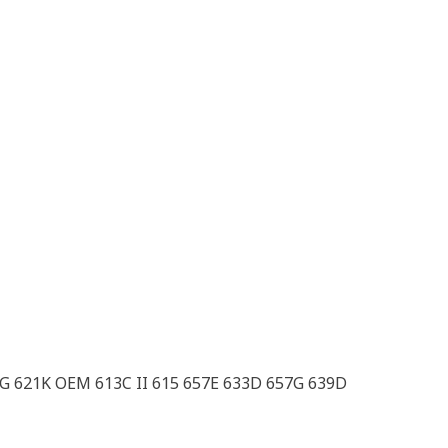
1G 621K OEM 613C II 615 657E 633D 657G 639D