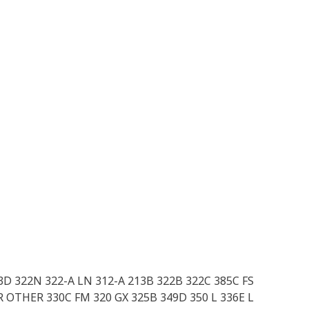
23D 322N 322-A LN 312-A 213B 322B 322C 385C FS
CR OTHER 330C FM 320 GX 325B 349D 350 L 336E L