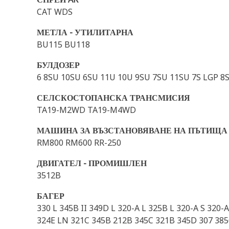
CAT WDS
МЕТЛА - УТИЛИТАРНА
BU115 BU118
БУЛДОЗЕР
6 8SU 10SU 6SU 11U 10U 9SU 7SU 11SU 7S LGP 8S 
СЕЛСКОСТОПАНСКА ТРАНСМИСИЯ
TA19-M2WD TA19-M4WD
МАШИНА ЗА ВЪЗСТАНОВЯВАНЕ НА ПЪТИЩА
RM800 RM600 RR-250
ДВИГАТЕЛ - ПРОМИШЛЕН
3512B
БАГЕР
330 L 345B II 349D L 320-A L 325B L 320-A S 320
324E LN 321C 345B 212B 345C 321B 345D 307 385C