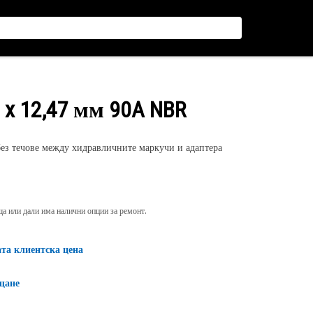
 x 12,47 мм 90A NBR
ез течове между хидравличните маркучи и адаптера
яща или дали има налични опции за ремонт.
ата клиентска цена
щане