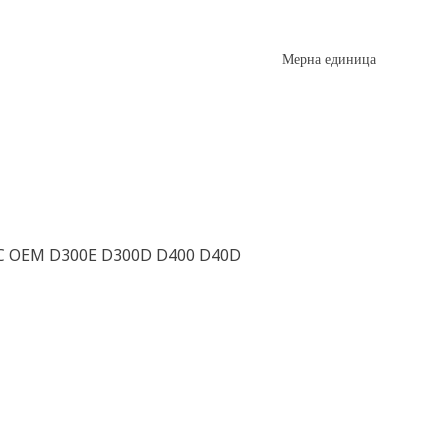
Мерна единица
0C OEM D300E D300D D400 D40D