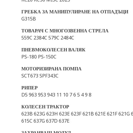
ГРЕБКА ЗА МАНИПУЛИРАНЕ НА ОТПАДЪЦИ
G315B
ТОВАРАЧ С МНОГОЗВЕННА СТРЕЛА
559C 2384C 579C 2484C
ПНЕВМОКОЛЕСЕН ВАЛЯК
PS-180 PS-150C
МОТОРИЗИРАНА ПОМПА
SCT673 SPF343C
РИПЕР
D5 963 953 943 11 10 7 6 5 4 9 8
КОЛЕСЕН ТРАКТОР
623B 623G 623H 623E 623F 621B 621E 621F 621G 
615C 637G 637D 637E
ЗАХРАНВАЩ МОДУЛ