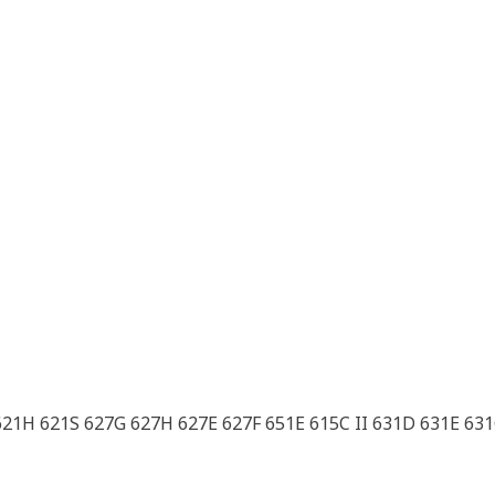
621H 621S 627G 627H 627E 627F 651E 615C II 631D 631E 63