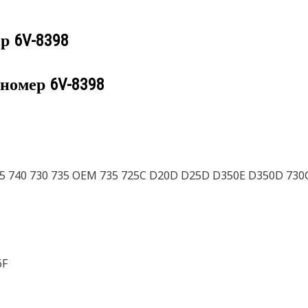
ер
6V-8398
 номер
6V-8398
5 740 730 735 OEM 735 725C D20D D25D D350E D350D 73
6F