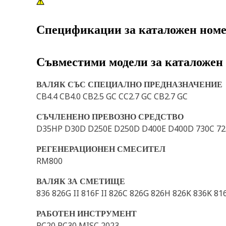
Спецификации за каталожен ном
Съвместими модели за каталожен
ВАЛЯК СЪС СПЕЦИАЛНО ПРЕДНАЗНАЧЕНИЕ
CB4.4 CB4.0 CB2.5 GC CC2.7 GC CB2.7 GC
СЪЧЛЕНЕНО ПРЕВОЗНО СРЕДСТВО
D35HP D30D D250E D250D D400E D400D 730C 72
РЕГЕНЕРАЦИОНЕН СМЕСИТЕЛ
RM800
ВАЛЯК ЗА СМЕТИЩЕ
836 826G II 816F II 826C 826G 826H 826K 836K 81
РАБОТЕН ИНСТРУМЕНТ
RC20 RC30 MISC 2023