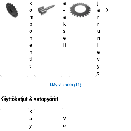
k
a
j
o
-
a
m
a
r
p
k
r
o
s
u
n
e
n
e
li
l
n
e
ti
v
t
y
t
Näytä kaikki (11)
Käyttöketjut & vetopyörät
K
ä
V
y
e