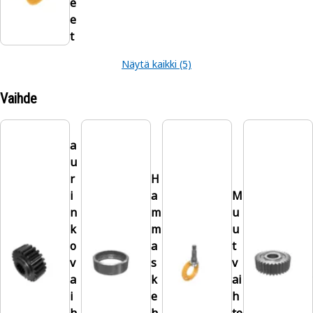
e
e
t
Näytä kaikki (5)
Vaihde
a
u
r
H
i
a
M
n
m
u
k
m
u
o
a
t
v
s
v
a
k
ai
i
e
h