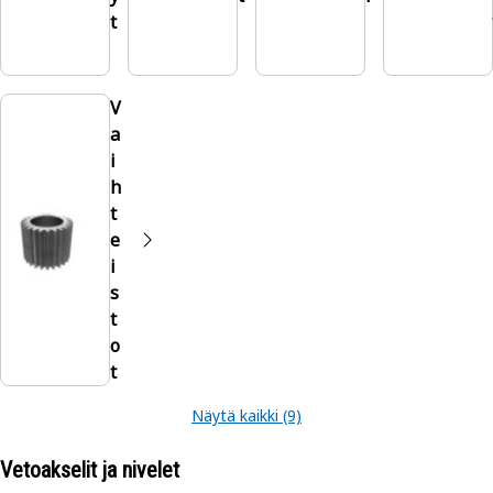
t
V
a
i
h
t
e
i
s
t
o
t
Näytä kaikki (9)
Vetoakselit ja nivelet