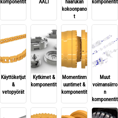
komponentit
AALI
haarukan
komponentit
kokoonpano
t
Käyttöketjut
Kytkimet &
Momentinm
Muut
&
komponentit
uuntimet &
voimansiirro
vetopyörät
komponentit
n
komponentit