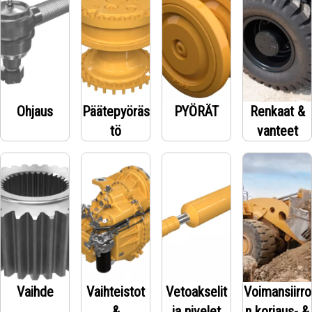
Ohjaus
Päätepyöräs
PYÖRÄT
Renkaat &
tö
vanteet
Vaihde
Vaihteistot
Vetoakselit
Voimansiirro
&
ja nivelet
n korjaus- &