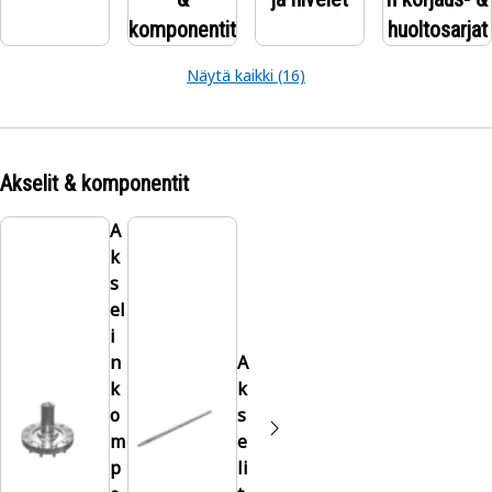
komponentit
huoltosarjat
Näytä kaikki (16)
Akselit & komponentit
A
k
s
el
i
n
A
k
k
o
s
m
e
p
li