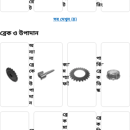
প্লে
ট
রিং
ট
সব দেখুন (8)
ব্রেক ও উপাদান
অ
ন্যা
ন্য
পা
ব্রে
ক্যা
র্কিং
কে
ম
ব্রে
র
শ্যা
ক
উ
ফট
ডি
পা
স্ক
দা
ন
ব্রে
ব্রে
ক
ক
মা