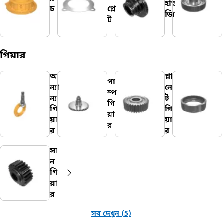
হাউ
চ
প্লে
জিং
ট
গিয়ার
অ
প্লা
পা
ন্যা
নে
ম্প
ন্য
ট
গি
গি
গি
য়া
য়া
য়া
র
র
র
সা
ন
গি
য়া
র
সব দেখুন (5)