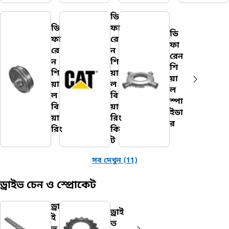
ডি
ডি
ফা
ডি
ফা
রে
ফা
রে
ন
রেন
ন
শি
শি
শি
য়া
য়া
য়া
ল
ল
ল
বি
স্পা
বি
য়া
ইডা
য়া
রিং
র
রিং
কি
ট
সব দেখুন (11)
ড্রাইভ চেন ও স্প্রোকেট
ড্রা
ড্রাই
ই
ভ