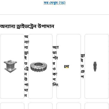
সব দেখুন (16)
অন্যান্য ড্রাইভট্রেন উপাদান
অ
ন্যা
ন্য
অ্যা
ড্রা
ডা
ড্রা
ই
প্টা
ই
ভ
র
ভ
ট্রে
ও
গ্রু
ন
কা
প
উ
প
পা
লিং
দা
ন