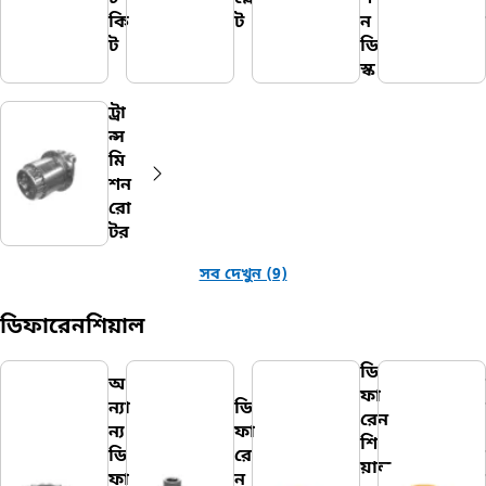
কি
ট
ন
ট
ডি
স্ক
ট্রা
ন্স
মি
শন
রো
টর
সব দেখুন (9)
ডিফারেনশিয়াল
ডি
অ
ফা
ন্যা
ডি
রেন
ন্য
ফা
শি
ডি
রে
য়াল
ফা
ন