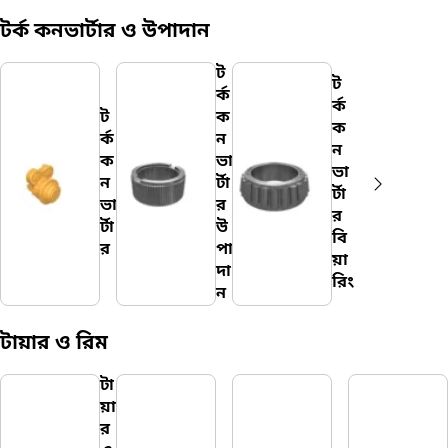
টর্ক কনভার্টার ও উপাদান
ট
ট
র্ক
র্ক
ট
ক
ক
র্ক
ন
ন
ক
ভা
ভা
ন
র্টা
র্টা
ভা
র
র
র্টা
উ
বি
র
পা
য়া
দা
রিং
ন
টায়ার ও রিম
টা
য়া
র