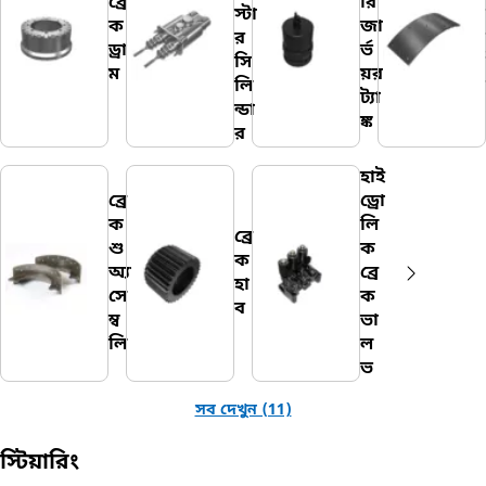
ব্রে
রি
স্টা
ক
জা
র
ড্রা
র্ভ
সি
ম
য়র
লি
ট্যা
ন্ডা
ঙ্ক
র
হাই
ব্রে
ড্রো
ক
লি
ব্রে
শু
ক
ক
অ্যা
ব্রে
হা
সে
ক
ব
ম্ব
ভা
লি
ল
ভ
সব দেখুন (11)
স্টিয়ারিং