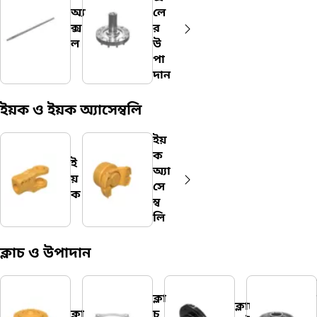
অ্যা
লে
ক্স
র
ল
উ
পা
দান
ইয়ক ও ইয়ক অ্যাসেম্বলি
ইয়
ক
ই
অ্যা
য়
সে
ক
ম্ব
লি
ক্লাচ ও উপাদান
ক্লা
ক্লাচ
ক্লা
চ