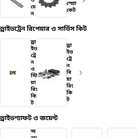
ভ
স্প্রো
চে
কেট
ন
ড্রাইভট্রেন রিপেয়ার ও সার্ভিস কিট
ড্রা
ড্রা
ইভ
ইভ
ট্রে
ট্রে
ন
ন
ও
বি
স্টি
য়া
য়া
রিং
রিং
কি
কি
ট
ট
ড্রাইভশ্যাফট ও জয়েন্ট
অ