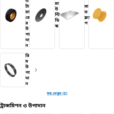
ও
মা
টা
মা
উ
য়া
ড
ন্টিং
রে
ফ্ল্যা
ডি
র
প
স্ক
উ
পা
দা
ন
রি
ম
উ
পা
দা
ন
সব দেখুন (5)
ট্রান্সমিশন ও উপাদান