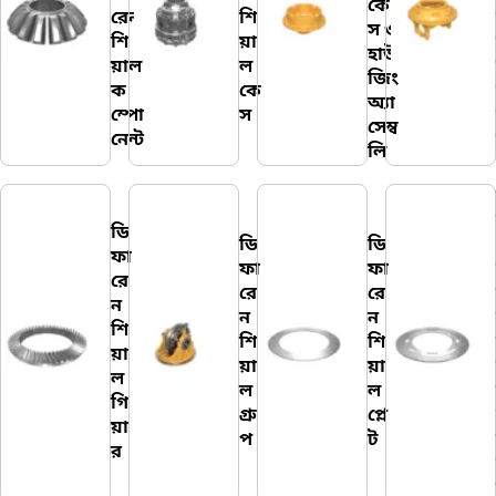
কে
রেন
শি
স ও
শি
য়া
হাউ
য়াল
ল
জিং
ক
কে
অ্যা
ম্পো
স
সেম্ব
নেন্ট
লি
ডি
ডি
ডি
ফা
ফা
ফা
রে
রে
রে
ন
ন
ন
শি
শি
শি
য়া
য়া
য়া
ল
ল
ল
গি
গ্রু
প্লে
য়া
প
ট
র