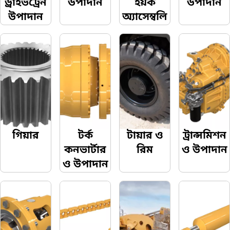
ড্রাইভট্রেন
উপাদান
ইয়ক
উপাদান
উপাদান
অ্যাসেম্বলি
গিয়ার
টর্ক
টায়ার ও
ট্রান্সমিশন
কনভার্টার
রিম
ও উপাদান
ও উপাদান