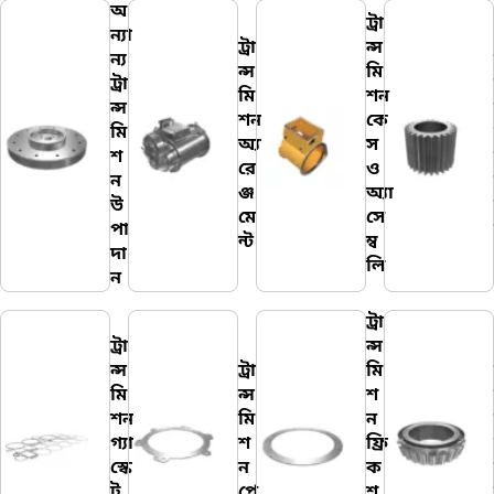
অ
ট্রা
ন্যা
ট্রা
ন্স
ন্য
ন্স
মি
ট্রা
মি
শন
ন্স
শন
কে
মি
অ্যা
স
শ
রে
ও
ন
ঞ্জ
অ্যা
উ
মে
সে
পা
ন্ট
ম্ব
দা
লি
ন
ট্রা
ট্রা
ন্স
ন্স
ট্রা
মি
মি
ন্স
শ
শন
মি
ন
গ্যা
শ
ফ্রি
স্কে
ন
ক
ট
প্লে
শ