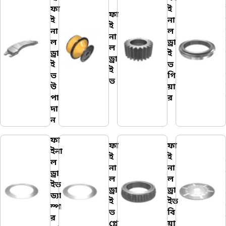
ফা
ই
ফা
ই
না
ই
না
ল
না
ল
ড্রা
ল
ড্রা
ই
ড্রা
ই
ভ
ই
ভ
গি
ভ
উ
য়া
পা
র
দা
ন
ফা
ফা
ফা
ইনা
ই
ই
ল
না
না
ড্রা
ল
ল
ইভ
ড্রা
ড্রা
ড্যা
ই
ইভ
ম্পা
ভ
বি
র
প্লে
য়া