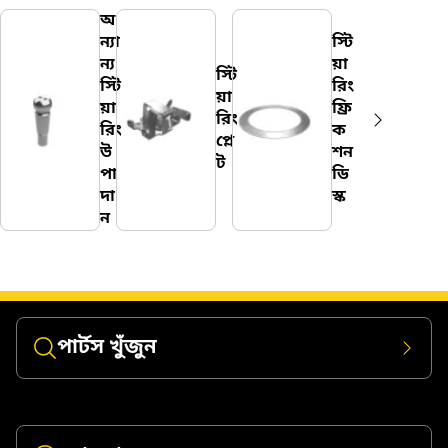
অ
ন্যা
স্টি
ন্য
য়া
স্টি
স্টি
রিং
য়া
য়া
ফ্রি
রিং
রিং
ক
প্লে
উ
শন
ট
পা
ডি
দা
স্ক
ন
পার্টস খুঁজুন