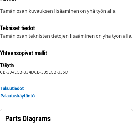
Tämän osan kuvauksen lisääminen on yhä työn alla.
Tekniset tiedot
Tämän osan teknisten tietojen lisääminen on yhä työn alla.
Yhteensopivat mallit
TäRytin
CB-334E
CB-334D
CB-335E
CB-335D
Takuutiedot
Palautuskäytäntö
Parts Diagrams