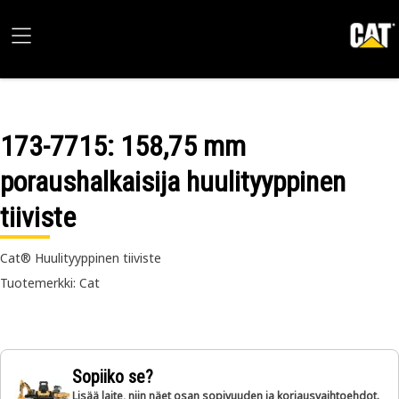
173-7715
: 158,75 mm
poraushalkaisija huulityyppinen
tiiviste
Cat® Huulityyppinen tiiviste
Tuotemerkki: Cat
Sopiiko se?
Lisää laite, niin näet osan sopivuuden ja korjausvaihtoehdot.