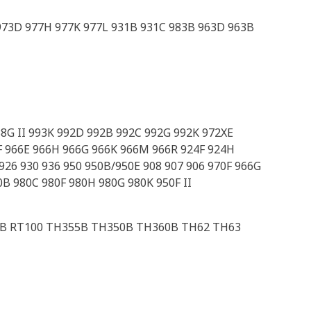
973D 977H 977K 977L 931B 931C 983B 963D 963B
8G II 993K 992D 992B 992C 992G 992K 972XE
6F 966E 966H 966G 966K 966M 966R 924F 924H
 926 930 936 950 950B/950E 908 907 906 970F 966G
0B 980C 980F 980H 980G 980K 950F II
0B RT100 TH355B TH350B TH360B TH62 TH63