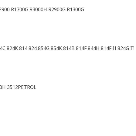
R2900 R1700G R3000H R2900G R1300G
C 824K 814 824 854G 854K 814B 814F 844H 814F II 824G II
20H 3512PETROL