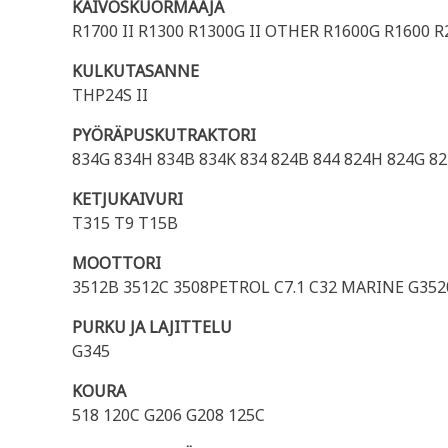
KAIVOSKUORMAAJA
R1700 II R1300 R1300G II OTHER R1600G R1600 
KULKUTASANNE
THP24S II
PYÖRÄPUSKUTRAKTORI
834G 834H 834B 834K 834 824B 844 824H 824G 824
KETJUKAIVURI
T315 T9 T15B
MOOTTORI
3512B 3512C 3508PETROL C7.1 C32 MARINE G35
PURKU JA LAJITTELU
G345
KOURA
518 120C G206 G208 125C