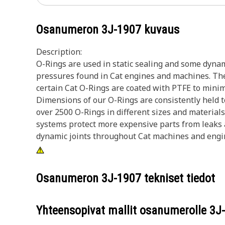
Osanumeron
3J-1907
kuvaus
Description:
O-Rings are used in static sealing and some dyna
pressures found in Cat engines and machines. The 
certain Cat O-Rings are coated with PTFE to minimi
Dimensions of our O-Rings are consistently held to
over 2500 O-Rings in different sizes and material
systems protect more expensive parts from leaks 
dynamic joints throughout Cat machines and engi
Osanumeron
3J-1907
tekniset tiedot
Yhteensopivat mallit osanumerolle
3J