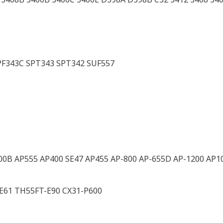
PF343C SPT343 SPT342 SUF557
00B AP555 AP400 SE47 AP455 AP-800 AP-655D AP-1200 AP1
E61 TH55FT-E90 CX31-P600