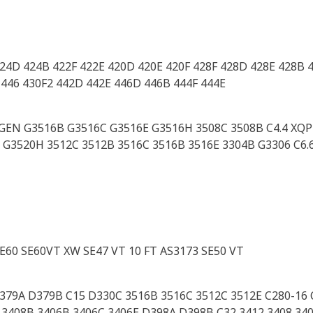
424D 424B 422F 422E 420D 420E 420F 428F 428D 428E 428B 
 446 430F2 442D 442E 446D 446B 444F 444E
 GEN G3516B G3516C G3516E G3516H 3508C 3508B C4.4 XQ
G3520H 3512C 3512B 3516C 3516B 3516E 3304B G3306 C6.6
E60 SE60VT XW SE47 VT 10 FT AS3173 SE50 VT
D379A D379B C15 D330C 3516B 3516C 3512C 3512E C280-16 
 3408B 3406B 3406C 3406E D398A D398B C32 3412 3408 340