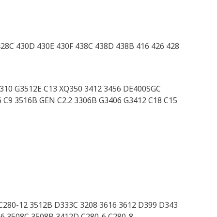
428C 430D 430E 430F 438C 438D 438B 416 426 428
P310 G3512E C13 XQ350 3412 3456 DE400SGC
 C9 3516B GEN C2.2 3306B G3406 G3412 C18 C15
C280-12 3512B D333C 3208 3616 3612 D399 D343
6 3508C 3508B 3412D C280-6 C280-8