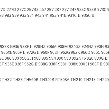
7D 277D 277C 257B3 267 257 287 277 247 935C 935B 973C 
 983 939 933 931 943 941 953 941B 931C II 935C II
988K G936 988F II 928HZ 906M 908M 924GZ 924HZ 990H 93
 966XE 966F II 972G II 960F 962H 962G 962K 966D 966C 96
C 986 980 950G II 988 995 994 990 993 992 916 920 980G II
 936E 936F 962G II 938G 938F 938H 938K 990 II 980F II 98
3 TH82 TH83 TH560B TH340B RT50SA TH210 TH215 TH22