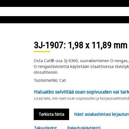
3J-1907
: 1,98 x 11,89 m
Osta Cat®-osa 3J-0360, suorakierteinen O-rengas, 
O-rengastiivistettä käytetään staattisessa tiivistyk
olosuhteisiin.
Tuotemerkki: Cat
Haluatko selvittää osan sopivuuden vai tark
Lisää laite, niin näet osan sopivuuden ja korjausvaihtoehd
Tarkista hinta
Näet asiakashintasi kirjautum
Takuutiedot
Palautuskäytäntö