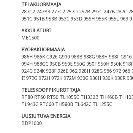
TELAKUORMAAJA
287C2 247B3 277C2 257D 257B 297C 247B 287C 28
951C 951B 953B 953C 953D 955H 955K 955L 963 973
AKKULATURI
MEC500
PYÖRÄKUORMAAJA
986H 986K G926 G910 988B 988G 988H 988F G916 
994H 988GC 950B 950E 950G 950F 950H 950K 918F
924G 924K 928F 926E 962 928H 928G 966 972 966 G
II 972G 972H 972K 972M 930G 930H 930K 930R 930T
TELESKOOPPIKUROTTAJA
RT80 RT60 RT50 TL1055C TH330B TH460B TH10
TL943C RTC60 TH580B TL642C TL1255C
UUSIUTUVA ENERGIA
BDP1000