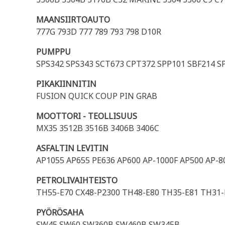
MAANSIIRTOAUTO
777G 793D 777 789 793 798 D10R
PUMPPU
SPS342 SPS343 SCT673 CPT372 SPP101 SBF214 S
PIKAKIINNITIN
FUSION QUICK COUP PIN GRAB
MOOTTORI - TEOLLISUUS
MX35 3512B 3516B 3406B 3406C
ASFALTIN LEVITIN
AP1055 AP655 PE636 AP600 AP-1000F AP500 AP-8
PETROLIVAIHTEISTO
TH55-E70 CX48-P2300 TH48-E80 TH35-E81 TH31-
PYÖRÖSAHA
SW45 SW60 SW360B SW460B SW345B