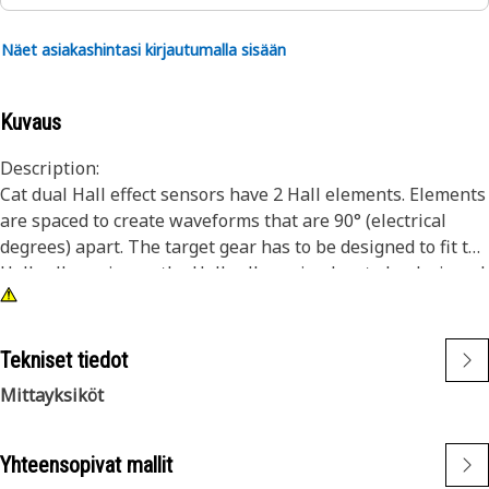
Näet asiakashintasi kirjautumalla sisään
Kuvaus
Description:
Cat dual Hall effect sensors have 2 Hall elements. Elements
are spaced to create waveforms that are 90° (electrical
degrees) apart. The target gear has to be designed to fit the
Hall cell spacing or the Hall cell spacing has to be designed
to fit the target gear tooth spacing. This allows direction
detection. Signal A leads Signal B or vice-versa.
Tekniset tiedot
Attributes:
Mittayksiköt
• Two Hall elements
• Two outputs, 4 wires (power, return, signal A, signal B)
• Phase shift between two output signals provides
Yhteensopivat mallit
direction