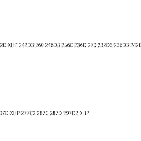
2D XHP 242D3 260 246D3 256C 236D 270 232D3 236D3 242
297D XHP 277C2 287C 287D 297D2 XHP