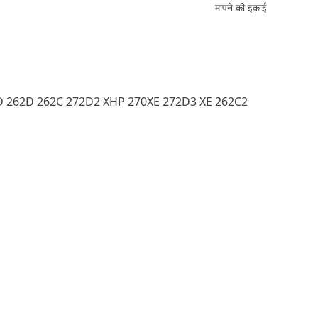
मापने की इकाई
D 262D 262C 272D2 XHP 270XE 272D3 XE 262C2