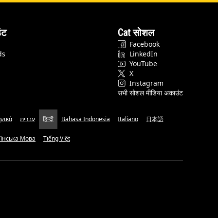
ंट
Cat सोशल
Facebook
ds
LinkedIn
YouTube
X
Instagram
सभी सोशल मीडिया अकाउंट
νικά
עברית
हिन्दी
Bahasa Indonesia
Italiano
日本語
аїнська Мова
Tiếng Việt