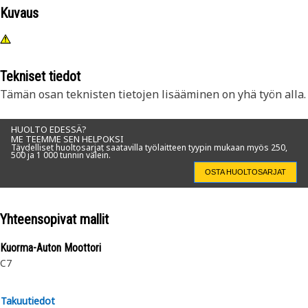
Kuvaus
Tekniset tiedot
Tämän osan teknisten tietojen lisääminen on yhä työn alla.
HUOLTO EDESSÄ?
ME TEEMME SEN HELPOKSI
Täydelliset huoltosarjat saatavilla työlaitteen tyypin mukaan myös 250,
500 ja 1 000 tunnin välein.
OSTA HUOLTOSARJAT
Yhteensopivat mallit
Kuorma-Auton Moottori
C7
Takuutiedot