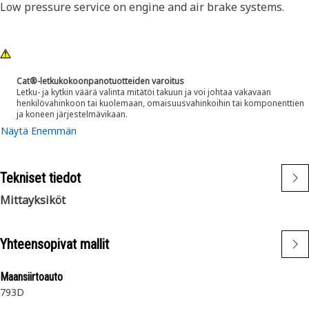
Low pressure service on engine and air brake systems.
Cat®-letkukokoonpanotuotteiden varoitus
Letku- ja kytkin väärä valinta mitätöi takuun ja voi johtaa vakavaan
henkilövahinkoon tai kuolemaan, omaisuusvahinkoihin tai komponenttien
ja koneen järjestelmävikaan.
Näytä Enemmän
Tekniset tiedot
Mittayksiköt
Yhteensopivat mallit
Maansiirtoauto
793D