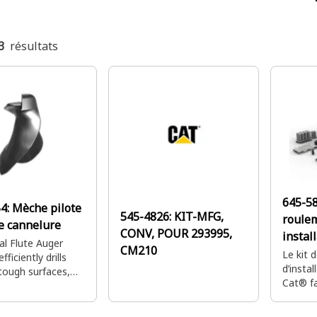
3
résultats
645-5
54:
Mèche pilote
545-4826:
KIT-MFG,
roule
e cannelure
CONV, POUR 293995,
instal
l Flute Auger
CM210
Le kit 
efficiently drills
d’instal
tough surfaces,
Cat® fa
 precision and
le dém
y for equipment
rouleme
ns