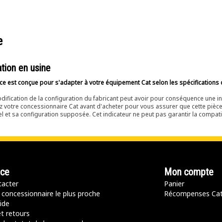
de nive
un entr
e
tion en usine
ce est conçue pour s'adapter à votre équipement Cat selon les spécifications 
dification de la configuration du fabricant peut avoir pour conséquence une i
z votre concessionnaire Cat avant d'acheter pour vous assurer que cette pièc
el et sa configuration supposée. Cet indicateur ne peut pas garantir la compatib
nce
Mon compte
acter
Panier
 concessionnaire le plus proche
Récompenses Ca
ide
t retours