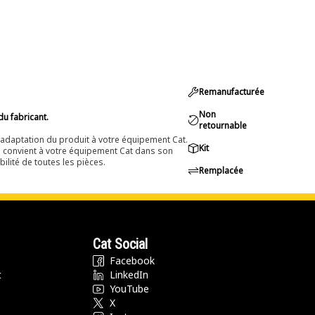
leuse, assurant ainsi
etien efficace
Remanufacturée
Non
du fabricant.
retournable
nadaptation du produit à votre équipement Cat.
Kit
e convient à votre équipement Cat dans son
ilité de toutes les pièces.
Remplacée
Cat Social
Facebook
t
LinkedIn
YouTube
X