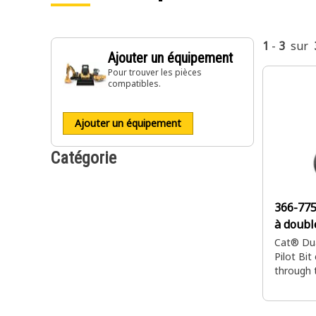
1
-
3
sur
Ajouter un équipement
Pour trouver les pièces
compatibles.
Ajouter un équipement
Catégorie
366-77
à doubl
Cat® Dua
Pilot Bit 
through 
providing
durabilit
operatio