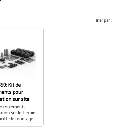
Trier par :
850:
Kit de
ments pour
lation sur site
de roulements
lation sur le terrain
cilite le montage et
ontage des
nts sur les lames