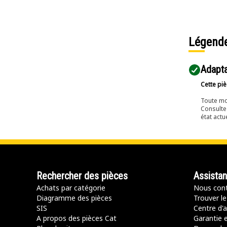
Légend
Adapta
Cette piè
Toute mo
Consulte
état actu
Rechercher des pièces
Assista
Achats par catégorie
Nous cont
Diagramme des pièces
Trouver le
SIS
Centre d'a
A propos des pièces Cat
Garantie e