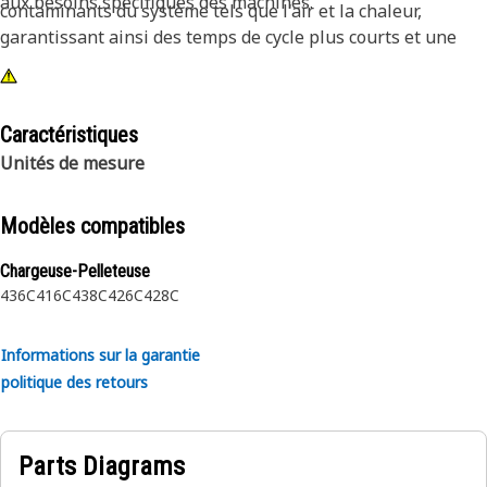
aux besoins spécifiques des machines.
contaminants du système tels que l'air et la chaleur,
garantissant ainsi des temps de cycle plus courts et une
productivité optimale de la machine.
Caractéristiques
Unités de mesure
Modèles compatibles
Chargeuse-Pelleteuse
436C
416C
438C
426C
428C
Informations sur la garantie
politique des retours
Parts Diagrams