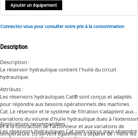
Ajouter un équipement
Connectez-vous pour consulter votre prix à la consommation
Description
Description :
Le réservoir hydraulique contient l'huile du circuit
hydraulique.
Attributs :
Les réservoirs hydrauliques Cat® sont conçus et adaptés
pour répondre aux besoins opérationnels des machines
Cat. Le réservoir et le système de filtration s'adaptent aux
variations du volume d'huile hydraulique dues à l'extension
Applications recommandées :
et à la contraction de l'actionneur et aux variations de
Les réservoirs hydrauliques Cat sont conçus pour répondre
température. Ils servent également à séparer de l'huile les