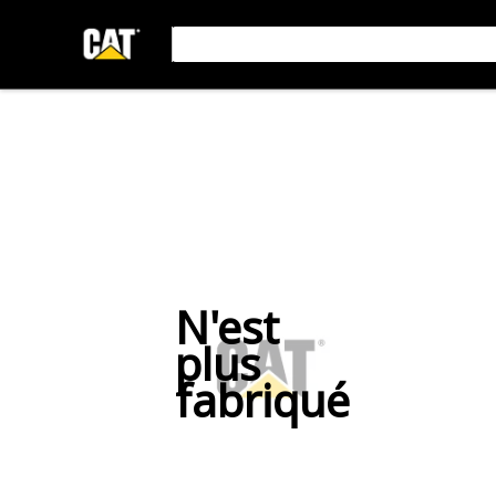
N'est
plus
fabriqué