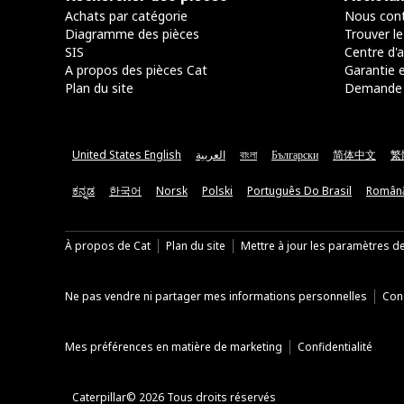
Achats par catégorie
Nous cont
Diagramme des pièces
Trouver le
SIS
Centre d'a
A propos des pièces Cat
Garantie e
Plan du site
Demande 
United States English
العربية
বাংলা
Български
简体中文
繁
ಕನ್ನಡ
한국어
Norsk
Polski
Português Do Brasil
Român
À propos de Cat
Plan du site
Mettre à jour les paramètres d
Ne pas vendre ni partager mes informations personnelles
Cond
Mes préférences en matière de marketing
Confidentialité
Caterpillar© 2026 Tous droits réservés