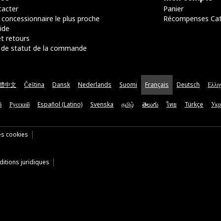
acter
Panier
 concessionnaire le plus proche
Récompenses Ca
ide
t retours
de statut de la commande
體中文
Čeština
Dansk
Nederlands
Suomi
Français
Deutsch
Ελλη
ă
Русский
Español (Latino)
Svenska
தமிழ்
తెలుగు
ไทย
Türkçe
Укр
es cookies
itions juridiques