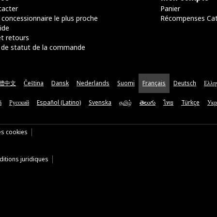
acter
Panier
 concessionnaire le plus proche
Récompenses Ca
ide
t retours
de statut de la commande
體中文
Čeština
Dansk
Nederlands
Suomi
Français
Deutsch
Ελλη
ă
Русский
Español (Latino)
Svenska
தமிழ்
తెలుగు
ไทย
Türkçe
Укр
es cookies
itions juridiques