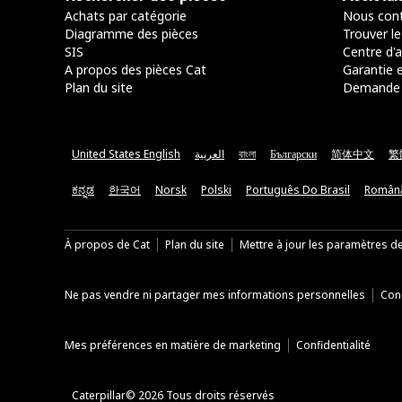
Achats par catégorie
Nous cont
Diagramme des pièces
Trouver le
SIS
Centre d'a
A propos des pièces Cat
Garantie e
Plan du site
Demande 
United States English
العربية
বাংলা
Български
简体中文
繁
ಕನ್ನಡ
한국어
Norsk
Polski
Português Do Brasil
Român
À propos de Cat
Plan du site
Mettre à jour les paramètres d
Ne pas vendre ni partager mes informations personnelles
Cond
Mes préférences en matière de marketing
Confidentialité
Caterpillar© 2026 Tous droits réservés