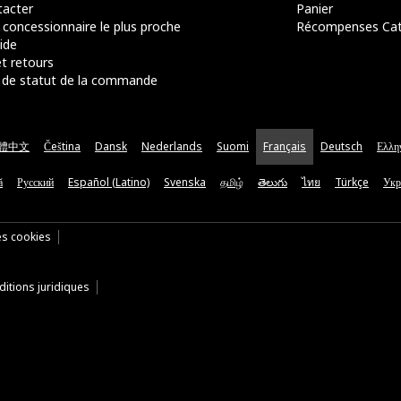
acter
Panier
 concessionnaire le plus proche
Récompenses Ca
ide
t retours
de statut de la commande
體中文
Čeština
Dansk
Nederlands
Suomi
Français
Deutsch
Ελλη
ă
Русский
Español (Latino)
Svenska
தமிழ்
తెలుగు
ไทย
Türkçe
Укр
es cookies
itions juridiques