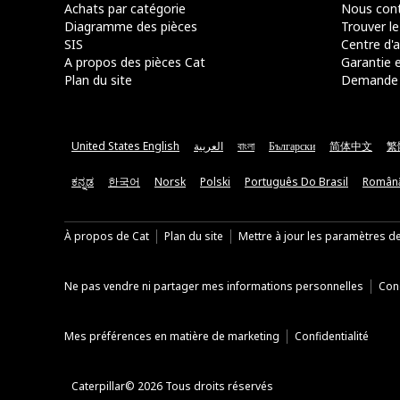
Achats par catégorie
Nous cont
Diagramme des pièces
Trouver le
SIS
Centre d'a
A propos des pièces Cat
Garantie e
Plan du site
Demande 
United States English
العربية
বাংলা
Български
简体中文
繁
ಕನ್ನಡ
한국어
Norsk
Polski
Português Do Brasil
Român
À propos de Cat
Plan du site
Mettre à jour les paramètres d
Ne pas vendre ni partager mes informations personnelles
Cond
Mes préférences en matière de marketing
Confidentialité
Caterpillar© 2026 Tous droits réservés