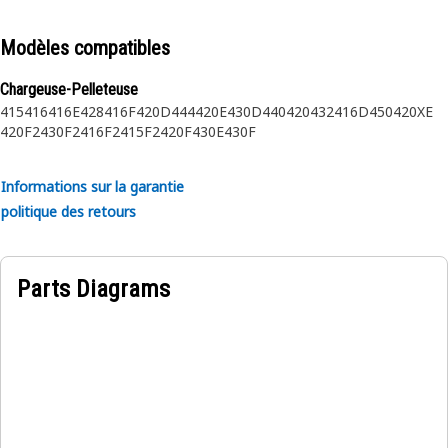
Modèles compatibles
Chargeuse-Pelleteuse
415
416
416E
428
416F
420D
444
420E
430D
440
420
432
416D
450
420XE
420F2
430F2
416F2
415F2
420F
430E
430F
Informations sur la garantie
politique des retours
Parts Diagrams