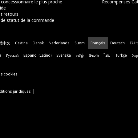
 concessionnaire le plus proche
Récompenses Ca
ide
t retours
de statut de la commande
體中文
Čeština
Dansk
Nederlands
Suomi
Français
Deutsch
Ελλη
ă
Русский
Español (Latino)
Svenska
தமிழ்
తెలుగు
ไทย
Türkçe
Укр
es cookies
itions juridiques