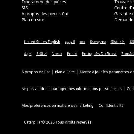
Diagramme des pièces
Trouver le
SIS
Centre d'a
A propos des pièces Cat
Garantie e
Plan du site
Demande 
United States English
العربية
বাংলা
Български
简体中文
繁
ಕನ್ನಡ
한국어
Norsk
Polski
Português Do Brasil
Român
À propos de Cat
Plan du site
Mettre à jour les paramètres d
Ne pas vendre ni partager mes informations personnelles
Cond
Mes préférences en matière de marketing
Confidentialité
Caterpillar© 2026 Tous droits réservés