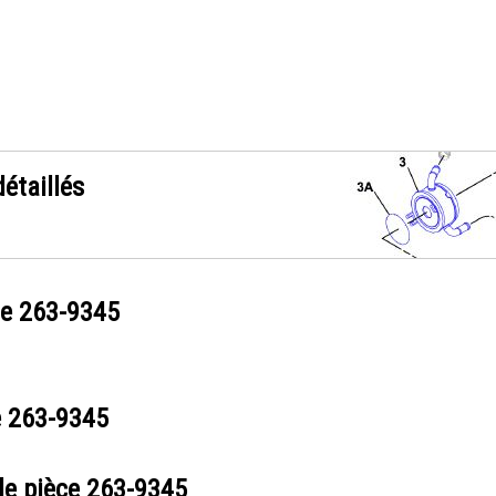
étaillés
ce
263-9345
e
263-9345
de pièce
263-9345