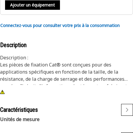
Ajouter un équipement
Connectez-vous pour consulter votre prix à la consommation
Description
Description :
Les pièces de fixation Cat® sont conçues pour des
applications spécifiques en fonction de la taille, de la
résistance, de la charge de serrage et des performances
passées. Il s'agit d'informations dont les autres fabricants
ne disposent pas. Elles sont sélectionnées pour durer
jusqu'à la reconstruction ou la durée de vie de la machine.
Bien qu'il puisse sembler que des pièces et des fixations
Caractéristiques
non Cat soient adaptées à votre machine, aucune autre
Unités de mesure
entreprise ne connaît votre équipement aussi bien que
nous.