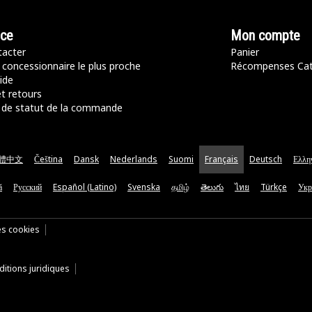
nce
Mon compte
acter
Panier
 concessionnaire le plus proche
Récompenses Ca
ide
t retours
de statut de la commande
體中文
Čeština
Dansk
Nederlands
Suomi
Français
Deutsch
Ελλη
ă
Русский
Español (Latino)
Svenska
தமிழ்
తెలుగు
ไทย
Türkçe
Укр
es cookies
itions juridiques