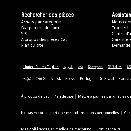
Rechercher des pièces
Assista
Achats par catégorie
Nous cont
Diagramme des pièces
Trouver le
SIS
Centre d'a
A propos des pièces Cat
Garantie e
Plan du site
Demande 
United States English
العربية
বাংলা
Български
简体中文
繁
ಕನ್ನಡ
한국어
Norsk
Polski
Português Do Brasil
Român
À propos de Cat
Plan du site
Mettre à jour les paramètres d
Ne pas vendre ni partager mes informations personnelles
Cond
Mes préférences en matière de marketing
Confidentialité