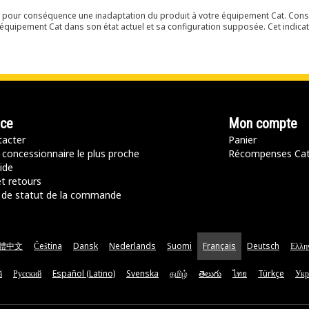
ir pour conséquence une inadaptation du produit à votre équipement Cat. Cons
équipement Cat dans son état actuel et sa configuration supposée. Cet indicat
nce
Mon compte
acter
Panier
 concessionnaire le plus proche
Récompenses Ca
ide
t retours
de statut de la commande
體中文
Čeština
Dansk
Nederlands
Suomi
Français
Deutsch
Ελλη
ă
Русский
Español (Latino)
Svenska
தமிழ்
తెలుగు
ไทย
Türkçe
Укр