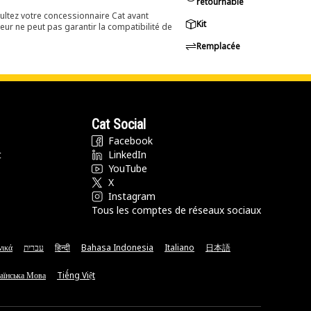
retournable
ultez votre concessionnaire Cat avant
Kit
eur ne peut pas garantir la compatibilité de
Remplacée
Cat Social
Facebook
t
LinkedIn
YouTube
X
Instagram
Tous les comptes de réseaux sociaux
νικά
עברית
हिन्दी
Bahasa Indonesia
Italiano
日本語
аїнська Мова
Tiếng Việt