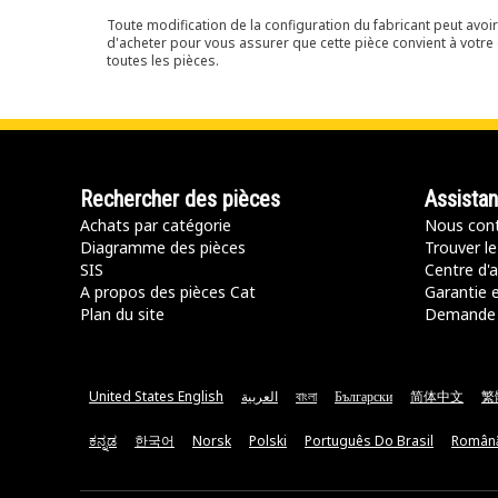
Toute modification de la configuration du fabricant peut avo
d'acheter pour vous assurer que cette pièce convient à votre 
toutes les pièces.
Rechercher des pièces
Assista
Achats par catégorie
Nous cont
Diagramme des pièces
Trouver le
SIS
Centre d'a
A propos des pièces Cat
Garantie e
Plan du site
Demande 
United States English
العربية
বাংলা
Български
简体中文
繁
ಕನ್ನಡ
한국어
Norsk
Polski
Português Do Brasil
Român