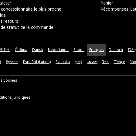
acter
Panier
 concessionnaire le plus proche
Récompenses Ca
ide
t retours
de statut de la commande
體中文
Čeština
Dansk
Nederlands
Suomi
Français
Deutsch
Ελλη
ă
Русский
Español (Latino)
Svenska
தமிழ்
తెలుగు
ไทย
Türkçe
Укр
es cookies
itions juridiques