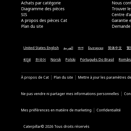
Achats par catégorie
Nous cont
Diagramme des pièces
Trouver le
SIS
Centre d'a
A propos des pièces Cat
Garantie e
Plan du site
Demande 
United States English
العربية
বাংলা
Български
简体中文
繁
ಕನ್ನಡ
한국어
Norsk
Polski
Português Do Brasil
Român
À propos de Cat
Plan du site
Mettre à jour les paramètres d
Ne pas vendre ni partager mes informations personnelles
Cond
Mes préférences en matière de marketing
Confidentialité
Caterpillar© 2026 Tous droits réservés