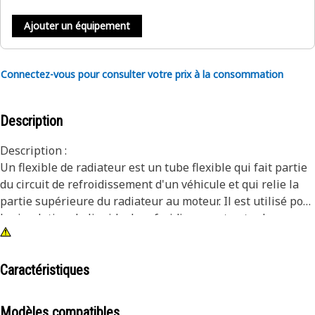
Ajouter un équipement
Connectez-vous pour consulter votre prix à la consommation
Description
Description :
Un flexible de radiateur est un tube flexible qui fait partie
du circuit de refroidissement d'un véhicule et qui relie la
partie supérieure du radiateur au moteur. Il est utilisé pour
la circulation du liquide de refroidissement entre le
radiateur et le moteur, aidant à réguler la température du
moteur et à prévenir la surchauffe. Il est chargé de
transporter le liquide de refroidissement chaud du moteur
Caractéristiques
au radiateur, où il est refroidi avant d'être recyclé.
Modèles compatibles