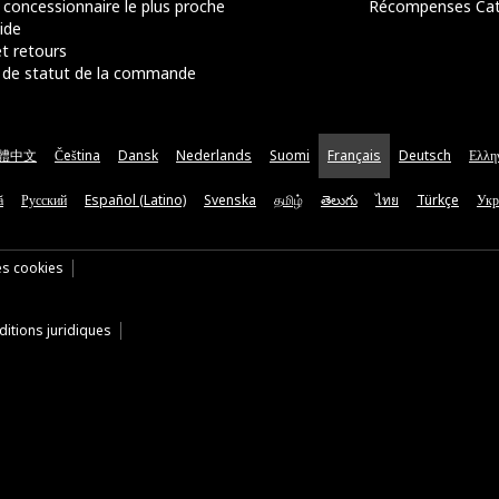
 concessionnaire le plus proche
Récompenses Ca
ide
t retours
de statut de la commande
體中文
Čeština
Dansk
Nederlands
Suomi
Français
Deutsch
Ελλη
ă
Русский
Español (Latino)
Svenska
தமிழ்
తెలుగు
ไทย
Türkçe
Укр
es cookies
itions juridiques