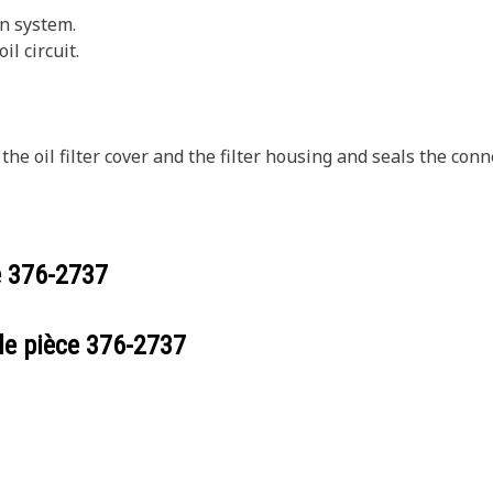
on system.
l circuit.
 the oil filter cover and the filter housing and seals the co
e
376-2737
de pièce
376-2737