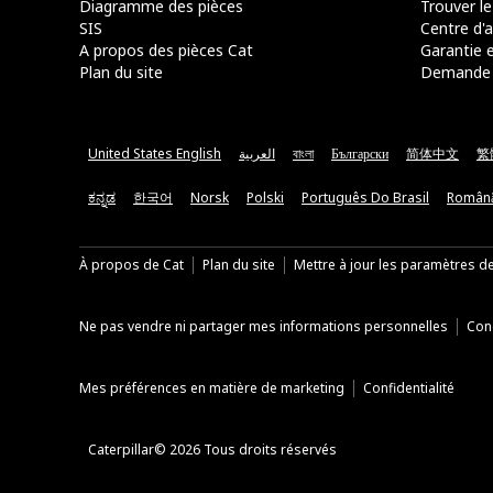
Diagramme des pièces
Trouver le
SIS
Centre d'a
A propos des pièces Cat
Garantie e
Plan du site
Demande 
United States English
العربية
বাংলা
Български
简体中文
繁
ಕನ್ನಡ
한국어
Norsk
Polski
Português Do Brasil
Român
À propos de Cat
Plan du site
Mettre à jour les paramètres d
Ne pas vendre ni partager mes informations personnelles
Cond
Mes préférences en matière de marketing
Confidentialité
Caterpillar© 2026 Tous droits réservés