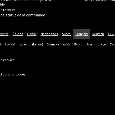
ide
t retours
de statut de la commande
體中文
Čeština
Dansk
Nederlands
Suomi
Français
Deutsch
Ελλη
ă
Русский
Español (Latino)
Svenska
தமிழ்
తెలుగు
ไทย
Türkçe
Укр
es cookies
itions juridiques