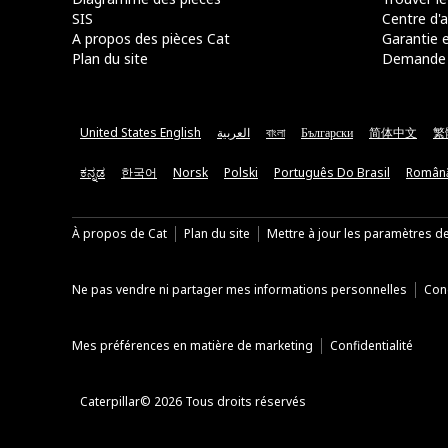
SIS
Centre d'a
A propos des pièces Cat
Garantie e
Plan du site
Demande 
United States English
العربية
বাংলা
Български
简体中文
繁
ಕನ್ನಡ
한국어
Norsk
Polski
Português Do Brasil
Român
À propos de Cat
Plan du site
Mettre à jour les paramètres d
Ne pas vendre ni partager mes informations personnelles
Cond
Mes préférences en matière de marketing
Confidentialité
Caterpillar© 2026 Tous droits réservés