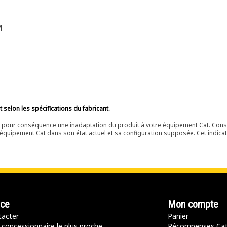
M
selon les spécifications du fabricant.
ir pour conséquence une inadaptation du produit à votre équipement Cat. Cons
équipement Cat dans son état actuel et sa configuration supposée. Cet indicat
nce
Mon compte
acter
Panier
 concessionnaire le plus proche
Récompenses Ca